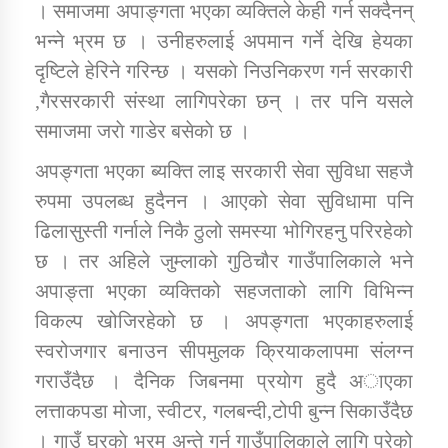
। समाजमा अपाङ्गता भएका व्यक्तिले केही गर्न सक्दैनन्
भन्ने भ्रम छ । उनीहरुलाई अपमान गर्ने देखि हेयका
कार्यक्रम कार्यान्वयन एकाई जुम्लाको सुचना
दृष्टिले हेरिने गरिन्छ । यसकाे निउनिकरण गर्न सरकारी
,गैरसरकारी संस्था लागिपरेका छन् । तर पनि यसले
समाजमा जराे गाडेर बसेकाे छ ।
अपङ्गता भएका ब्यक्ति लाइ सरकारी सेवा सुविधा सहजै
रुपमा उपलब्ध हुदैनन । आएको सेवा सुविधामा पनि
ढिलासुस्ती गर्नाले निकै ठुलो समस्या भोगिरहनु परिरहेको
छ । तर अहिले जुम्लाको गुठिचौर गाउँपालिकाले भने
कर्णाली प्राविधि शिक्षालय जुम्लाको सुचना
अपाङ्ता भएका व्यक्तिको सहजताको लागि विभिन्न
विकल्प खोजिरहेको छ । अपङ्गता भएकाहरुलाई
स्वरोजगार बनाउन सीपमुलक क्रियाकलापमा संलग्न
गराउँदैछ । दैनिक जिबनमा प्रयाेग हुदै अाएका
लत्ताकपडा मोजा, स्वीटर, गलबन्दी,टोपी बुन्न सिकाउँदैछ
। गाउँ घरकाे भ्रम अन्ते गर्न गाउँपालिकाले लागि परेको