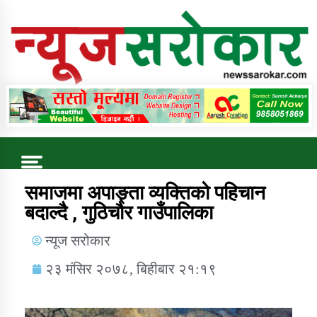
Online News Portal
Trending Now
समाजमा अपाङ्ता व्यक्तिको पहिचान
बदाल्दै , गुठिचौर गाउँपालिका
कुषि बिकास कार्यालय जुम्ला सुचना सन्देश
न्यूज सरोकार
२३ मंसिर २०७८, बिहीबार २१:१९