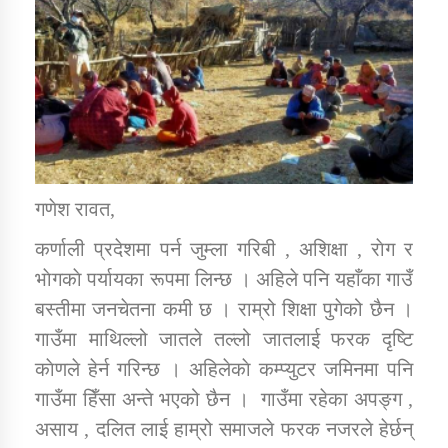
डिभिजन कार्यालय जुम्लाको सुचना सन्देश
कर्णाली प्रविधि शिक्षालय जुम्लाको सुचना
गणेश रावत,
कर्णाली प्रदेशमा पर्न जुम्ला गरिबी , अशिक्षा , राेग र
सामाजिक बिकास कार्यालय जुम्लाकाे सुचना
भाेगकाे पर्यायका रूपमा लिन्छ । अहिले पनि यहाँका गाउँ
बस्तीमा जनचेतना कमी छ । राम्रो शिक्षा पुगेको छैन ।
गाउँमा माथिल्लो जातले तल्लो जातलाई फरक दृष्टि
काेणले हेर्न गरिन्छ । अहिलेकाे कम्प्युटर जमिनमा पनि
गाउँमा हिँसा अन्ते भएको छैन । गाउँमा रहेका अपङ्ग ,
असाय , दलित लाई हाम्रो समाजले फरक नजरले हेर्छन्