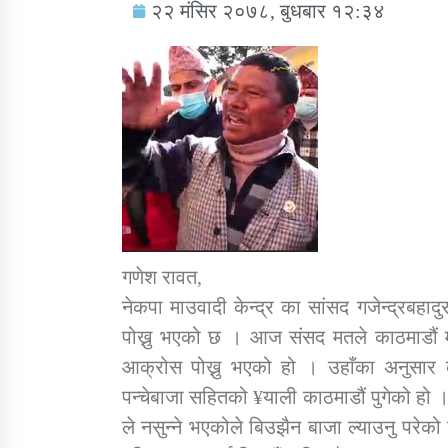
२२ मंसिर २०७८, बुधबार १२:३४
सामाजिक बिकास कार्यालय जुम्लाकाे सुचना
गणेश रावत,
नेकपा माउवादी केन्द्र का सांसद गजेन्द्रबह
पोख्नु भएको छ । आज संसद मतले काठमाडौं मा बि
तातोपानी गाउँपालिकाको न्यायिक समिति सम्बन्धी
आक्रोस पोख्नु भएको हो । उहाँका अनुसार कर
सन्देश
पन्चेबाजा सहितको ¥याली काठमाडौं पुगेको हो 
तातोपानी गाउँपालिका जुम्लाको बालविवाह सन्देश
ले नसुन्ने भएकोले बिउझैन बाजा ल्याउनु परेक