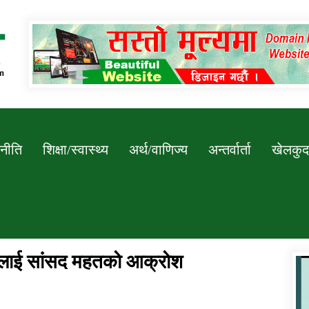
Newssarokar
नीति
शिक्षा/स्वास्थ्य
अर्थ/वाणिज्य
अन्तर्वार्ता
खेलकुद
ारलाई सांसद महतको आक्रोश
डिभिजन कार्यालय जुम्लाको सुचना सन्देश