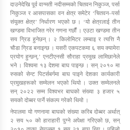
दाउनेदेखि पूर्व वाग्मती नदीसम्मको चितवन निकुञ्ज, पर्सा
निकुञ्ज र आसपासका वन क्षेत्र समेटेर ‘चितवन–पर्सा
संयुक्त क्षेत्र’ निर्धारण भएको छ । ‘यो क्षेत्रलाई तीन
खण्डमा विभाजित गरेर गणना गर्छौं । एउटा खण्डमा तीन
सय ग्रिड हुनेछन् । २ किलोमिटर लम्बाइ र त्यत्ति नै
चौडा ग्रिड बनाइन्छ । यसरी एकपटकमा ६ सय क्यामेरा
प्रयोग हुन्छन्,’ एनटीएनसी सौराहा प्रमुख लामिछानेले
भने । विश्वमा १३ देशमा बाघ पाइन्छ । सन् २०१० मा
रुसको सेन्ट पिटर्सबर्गमा बाघ पाइने देशका कार्यकारी
प्रमुखहरूको सम्मेलन भएको थियो । उक्त सम्मेलनले
सन् २०२२ सम्म विश्वभर बाघको संख्या ३ हजार ५
सयको दोब्बर पार्ने संकल्प गरेको थियो ।
नेपालमा यो गणनामा बाघको संख्या करिब दोब्बर अर्थात्
२ सय ५० को हाराहारी पुग्ने अपेक्षा गरिएको छ, सन्
२०१० ताका नेपालमा १ सय २१ बाघ थिए । पहिलो