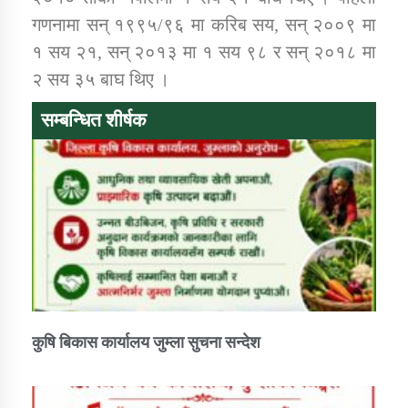
गणनामा सन् १९९५/९६ मा करिब सय, सन् २००९ मा
१ सय २१, सन् २०१३ मा १ सय ९८ र सन् २०१८ मा
२ सय ३५ बाघ थिए ।
सम्बन्धित शीर्षक
कुषि बिकास कार्यालय जुम्ला सुचना सन्देश