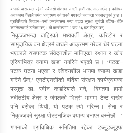
तातोपानी गाउँपालिकाको न्यायिक समिति सम्बन्धी सन्देश
बाघको बासस्थल रहेको सबैजसो क्षेत्रमा जंगली हात्ती आउजाउ गर्छन् । कतिपय
अवस्थामा गैंडाले समेत आक्रमण गर्न सक्ने भएकाले सतर्कता अपनाउनुपर्ने हुन्छ ।
तातोपानी गाउँपालिका जुम्लाको महिला तथा लैङ्गिक हिंसा
प्राविधिकले चितवन–पर्सा कम्प्लेक्समा भन्दा बढ्दा सुरक्षा चुनौती बर्दिया–बाँके
सम्बन्धी सूचना सन्देश
कम्प्लेक्सलाई ठानेका छन् । यो कम्प्लेक्समा ८ सय १६ वटा ग्रिड छन् ।
तातोपानी गाउँपालिका जुम्लाको महिनावारी सम्बन्धिकाे
निकुञ्जभन्दा बाहिरको मध्यवर्ती क्षेत्र, करिडोर र
सन्देश
सामुदायिक वन क्षेत्रमै बाघले आक्रमण गरेका धेरै घटना
भएकाले यसपटक संवेदनशील मानिएका स्थान र कोर
तातोपानी गाउँपालिका जुम्लाको बालविवाह सन्देश
एरियाभित्र क्याम्प खडा नगरिने भएको छ । ‘पटक–
तातोपानी गाउँपालिका जुम्लाको सूचना
पटक घटना भएका र संवेदनशील भागमा क्याम्प खडा
गरिने छैन,’ एनटीएनसीको बर्दिया संरक्षण कार्यक्रमका
प्रमुख डा. रवीन कडरियाले भने, ‘विगतमा हामी
नदीतटीय क्षेत्र र जंगलको भित्री भागमा टेन्ट राखेर
पनि बसेका थियौं, यो पटक त्यो गरिन्न । सेना र
निकुञ्जको सुरक्षा पोस्टनजिक क्याम्प बनाएर बस्नेछौं ।’
तातोपानी गाउँपालिका जुम्लाको सूचना
गणनाको प्राविधिक समितिमा रहेका डब्लूडब्लूएफ