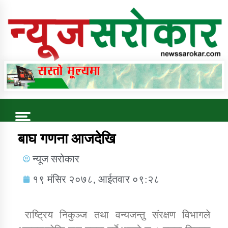
Online News Portal
Trending Now
बाघ गणना आजदेखि
न्यूज सरोकार
कुषि बिकास कार्यालय जुम्ला सुचना सन्देश
१९ मंसिर २०७८, आईतवार ०९:२८
राष्ट्रिय निकुञ्ज तथा वन्यजन्तु संरक्षण विभागले