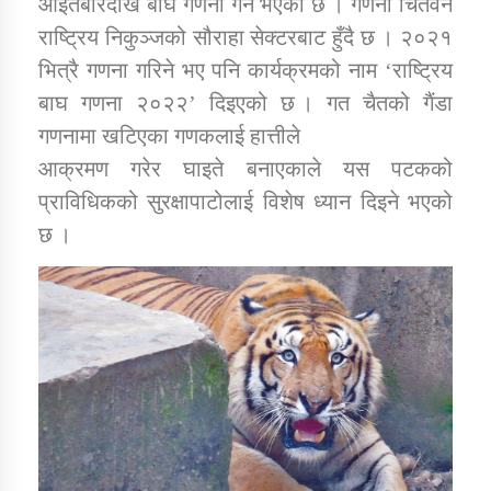
आइतबारदेखि बाघ गणना गर्ने भएको छ । गणना चितवन
राष्ट्रिय निकुञ्जको सौराहा सेक्टरबाट हुँदै छ । २०२१
भित्रै गणना गरिने भए पनि कार्यक्रमको नाम ‘राष्ट्रिय
डिभिजन कार्यालय जुम्लाको सुचना सन्देश
बाघ गणना २०२२’ दिइएको छ । गत चैतको गैंडा
गणनामा खटिएका गणकलाई हात्तीले
आक्रमण गरेर घाइते बनाएकाले यस पटकको
कर्णाली प्रविधि शिक्षालय जुम्लाको सुचना
प्राविधिकको सुरक्षापाटोलाई विशेष ध्यान दिइने भएको
छ ।
सामाजिक बिकास कार्यालय जुम्लाकाे सुचना