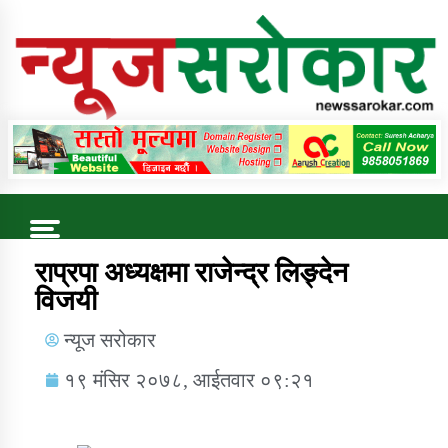
Online News Portal
Trending Now
राप्रपा अध्यक्षमा राजेन्द्र लिङ्देन
विजयी
कुषि बिकास कार्यालय जुम्ला सुचना सन्देश
न्यूज सरोकार
१९ मंसिर २०७८, आईतवार ०९:२१