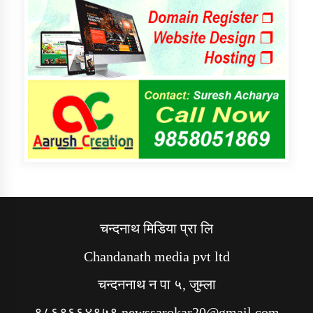
चन्दनाथ मिडिया प्रा लि
Chandanath media pvt ltd
चन्दननाथ न पा ५, जुम्ला
९८६९६६४९५९ newssarokar20@gmail.com