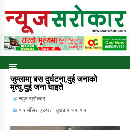
Online News Portal
Trending Now
जुम्लामा बस दुर्घटना,दुई जनाको
मृत्यु,दुई जना घाइते
कुषि बिकास कार्यालय जुम्ला सुचना सन्देश
न्यूज सरोकार
१५ मंसिर २०७८, बुधबार ११:११