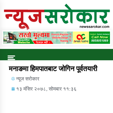
Online News Portal
Trending Now
मनाङमा हिमपातबाट जोगिन पूर्वतयारी
न्यूज सरोकार
कुषि बिकास कार्यालय जुम्ला सुचना सन्देश
१३ मंसिर २०७८, सोमबार ११:३६