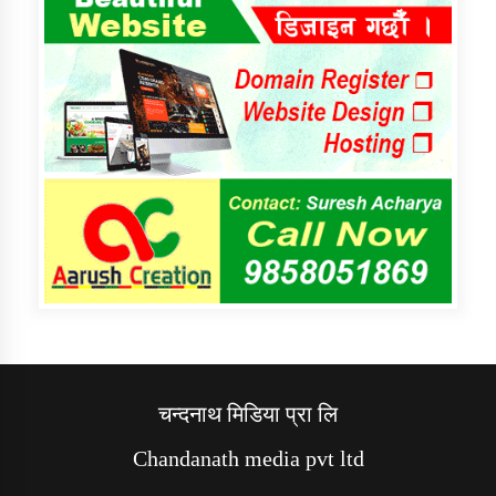
चन्दनाथ मिडिया प्रा लि
Chandanath media pvt ltd