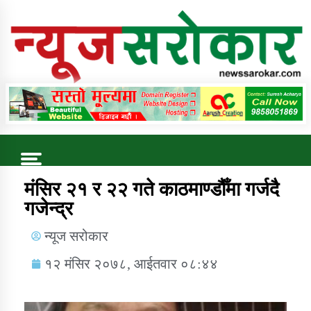
Online News Portal
Trending Now
मंसिर २१ र २२ गते काठमाण्डौँमा गर्जदै
गजेन्द्र
कुषि बिकास कार्यालय जुम्ला सुचना सन्देश
न्यूज सरोकार
१२ मंसिर २०७८, आईतवार ०८:४४