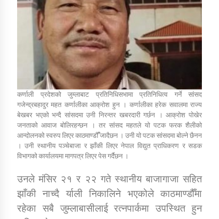
डिभिजन कार्यालय जुम्लाको सुचना सन्देश
कर्णाली प्रविधि शिक्षालय जुम्लाको सुचना
कर्णाली प्रदेशको जुम्लाबाट प्रतिनिधिसभामा प्रतिनिधित्व गर्ने सांसद
गजेन्द्रबहादुर महत कर्णालीका आक्रोश हुन । कर्णालीका हरेक सवालमा राज्य
बेखबर भएको भन्दै सांसदमा उनी निरन्तर खबरदारी गर्छन । आक्रोश पोखेर
जनताको आवाज बोलिरहन्छन । तर सांसद महतले यो पटक फरक शैलीको
सामाजिक बिकास कार्यालय जुम्लाकाे सुचना
आन्दोलनको स्वरुप लिएर काठमाण्डौँँ जादैछन । उनी यो पटक सांसदमा बोल्ने छैनन
। उनी स्थानीय पञ्चेबाजा र झाँकी लिएर नेपाल विद्युत प्राधिकरण र सडक
विभागको कार्यालयमा मागपत्र लिएर पेस गर्दैछन ।
उनले मंसिर २१ र २२ गते स्थानीय बाजागाजा सहित
झाँकी नाच्दै र्याली निकालिने भएकोले काठमाण्डौँमा
रहेका सबै जुम्लाबासीलाई रत्नपार्कमा उपस्थित हुन