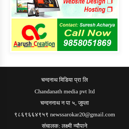
चन्दनाथ मिडिया प्रा लि
Chandanath media pvt ltd
चन्दननाथ न पा ५, जुम्ला
९८६९६६४९५९ newssarokar20@gmail.com
संचालक: लक्ष्मी न्यौपाने