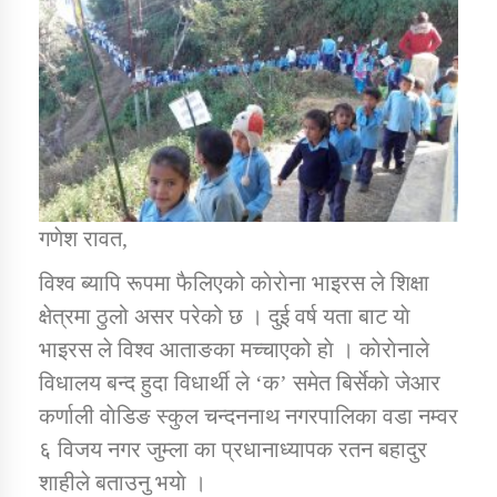
डिभिजन कार्यालय जुम्लाको सुचना सन्देश
कर्णाली प्रविधि शिक्षालय जुम्लाको सुचना
गणेश रावत,
विश्व ब्यापि रूपमा फैलिएको काेराेना भाइरस ले शिक्षा
सामाजिक बिकास कार्यालय जुम्लाकाे सुचना
क्षेत्रमा ठुलो असर परेको छ । दुई वर्ष यता बाट याे
भाइरस ले विश्व आताङका मच्चाएको हाे । काेराेनाले
विधालय बन्द हुदा विधार्थी ले ‘क’ समेत बिर्सेकाे जेआर
कर्णाली वाेडिङ स्कुल चन्दननाथ नगरपालिका वडा नम्वर
६ विजय नगर जुम्ला का प्रधानाध्यापक रतन बहादुर
शाहीले बताउनु भयाे ।