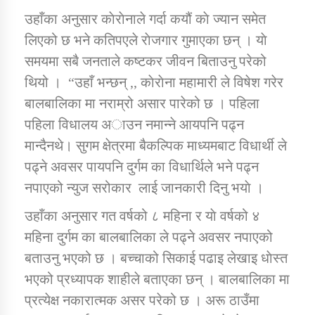
उहाँका अनुसार काेराेनाले गर्दा कयौं काे ज्यान समेत
लिएको छ भने कतिपएले राेजगार गुमाएका छन् । याे
कार्यक्रम कार्यान्वयन एकाई जुम्लाको सुचना
समयमा सबै जनताले कष्टकर जीवन बिताउनु परेको
थियो । “उहाँ भन्छन् ,, काेराेना महामारी ले विषेश गरेर
बालबालिका मा नराम्रो असार पारेको छ । पहिला
पहिला विधालय अाउन नमान्ने आयपनि पढ्न
मान्दैनथे। सुगम क्षेत्रमा बैकल्पिक माध्यमबाट विधार्थी ले
पढ्ने अवसर पायपनि दुर्गम का विधार्थिले भने पढ्न
नपाएको न्युज सरोकार लाई जानकारी दिनु भयाे ।
कर्णाली प्राविधि शिक्षालय जुम्लाको सुचना
उहाँका अनुसार गत वर्षको ८ महिना र याे वर्षको ४
महिना दुर्गम का बालबालिका ले पढ्ने अवसर नपाएको
बताउनु भएको छ । बच्चाको सिकाई पढाइ लेखाइ धाेस्त
भएको प्रध्यापक शाहीले बताएका छन् । बालबालिका मा
प्रत्येक्ष नकारात्मक असर परेको छ । अरू ठाउँमा