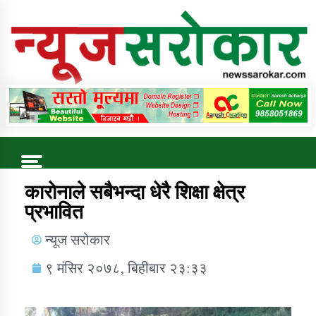
Online News Portal
Trending Now
काराेनाले सबैभन्दा धेरै शिक्षा क्षेत्र
प्रभावित
कुषि बिकास कार्यालय जुम्ला सुचना सन्देश
न्यूज सरोकार
९ मंसिर २०७८, बिहीबार २३:३३