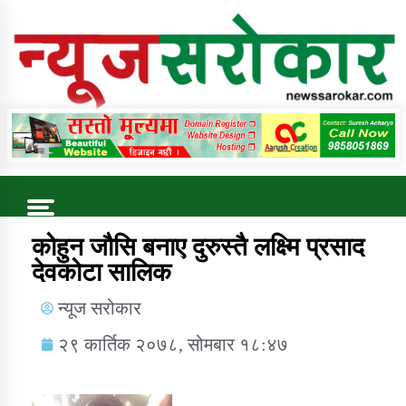
Online News Portal
Trending Now
कोहुन जौसि बनाए दुरुस्तै लक्ष्मि प्रसाद
देवकोटा सालिक
कुषि बिकास कार्यालय जुम्ला सुचना सन्देश
न्यूज सरोकार
२९ कार्तिक २०७८, सोमबार १८:४७