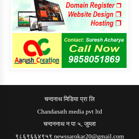
चन्दनाथ मिडिया प्रा लि
Chandanath media pvt ltd
चन्दननाथ न पा ५, जुम्ला
९८६९६६४९५९ newssarokar20@gmail.com