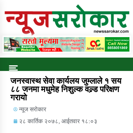
Online News Portal
Trending Now
जनस्वास्थ सेवा कार्यलय जुम्लाले १ सय
८८ जनमा मधुमेह निशुल्क वल्र्ड परिक्षण
गरायो
कुषि बिकास कार्यालय जुम्ला सुचना सन्देश
न्यूज सरोकार
२८ कार्तिक २०७८, आईतवार १८:०३