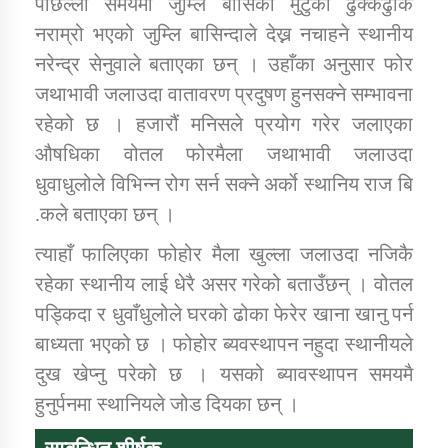
पछिल्लो समयमा जुम्लि बासिको मुटुको ढुक्कढुकि
नराम्रो भएको जुम्लि बासिन्दाले देख्न नचाहने स्थानीय
कार्यक्रम कार्यान्वयन एकाई जुम्लाको सुचना
नरेन्द्र सेनुवाले बताएका छन् । उहाँका अनुसार फोर
जथाभावी जलाउदा वातावरण प्रदुषण हुनसक्ने सम्भावना
रहेको छ । हजारौं मनिसले प्रयोग गरेर जलाएका
औषधिका वोतल फोरमैला जथाभावी जलाउदा
धुवाधुलोले विभिन्न रोग सर्न सक्ने अर्काे स्थानिय राज बि
.कले बताएका छन् ।
त्याहाँ फालिएका फोहोर मैला खुल्ला जलाउदा नजिकै
कर्णाली प्राविधि शिक्षालय जुम्लाको सुचना
रहेका स्थानीय लाई धेरै असर गरेको बताउँछन् । वोतल
पड्किदा र धुवाँधुलोले घरको ढोका फेरेर खाना खानु पर्न
बाध्यता भएको छ । फोहोर ब्यवस्थापन नहुदा स्थानीयले
दुख खेप्नु परेको छ । यसको ब्यावस्थापन समयमै
हुनुर्पनमा स्थानियले जोड दियका छन् ।