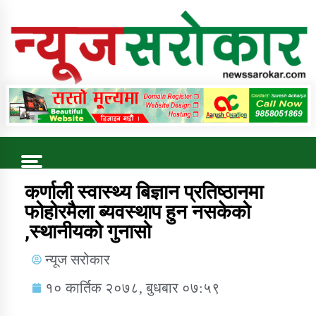
Online News Portal
Trending Now
कर्णाली स्वास्थ्य बिज्ञान प्रतिष्ठानमा
फोहोरमैला ब्यवस्थाप हुन नसकेको
,स्थानीयको गुनासो
कुषि बिकास कार्यालय जुम्ला सुचना सन्देश
न्यूज सरोकार
१० कार्तिक २०७८, बुधबार ०७:५९