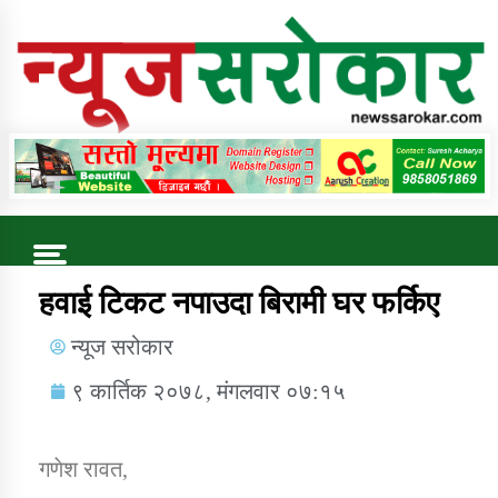
Online News Portal
Trending Now
हवाई टिकट नपाउदा बिरामी घर फर्किए
न्यूज सरोकार
कुषि बिकास कार्यालय जुम्ला सुचना सन्देश
९ कार्तिक २०७८, मंगलवार ०७:१५
गणेश रावत,