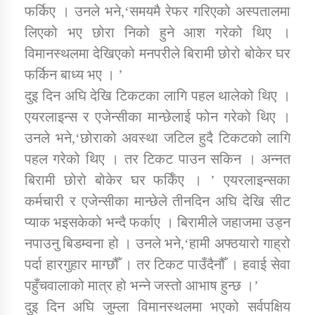
फर्किए । उनले भने,‘समयमै रेफर गरिएको अस्पतालमा
लिएको भए छोरा निको हुने आश गरेको थिए ।
कार्यक्रम कार्यान्वयन एकाई जुम्लाको सुचना
विमानस्थलमा देखिएको मनपरीले बिरामी छोरो बोकेर घर
फर्किन बाध्य भए । ’
दुइ दिन अघि देखि टिकटका लागि पहल थालेको थिए ।
एयरलाइन्स र एजेन्सीका मान्छेलाई फोन गरेको थिए ।
उनले भने,‘छोराको अवस्था जटिल हुदै टिकटको लागि
पहल गरेको थिए । तर टिकट पाउन सकिन । अन्नत
बिरामी छोरो बोकेर घर फर्किँए । ’ एयरलाइन्सका
कर्णाली प्राविधि शिक्षालय जुम्लाको सुचना
कर्मचारी र एजेन्सीका मान्छेले तीनदिन अघि देखि सीट
प्याक भइसकेको भन्दै फर्काए । बिरामीले जहाजमा उड्न
नपाउनु बिडम्वना हो । उनले भने,‘हामी अफ्ठयारो गाह्रो
पर्दा हारगुहार माग्छौँ । तर टिकट पाउँदैनौँ । हवाई सेवा
पहुँचवालाको मात्र हो भन्ने जस्तो आभाष हुन्छ ।’
दुइ दिन अघि जुम्ला विमानस्थलमा भएको सर्वपक्षिय