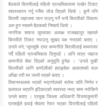
तातोपानी गाउँपालिकाको न्यायिक समिति सम्बन्धी सन्देश
बैठकले बिरामीलाई पहिलो प्राथमिकतामा राखेर टिकट
व्यवस्थापन गर्नु पर्नेमा जोड दिएको थियो । कुनै पनि
तातोपानी गाउँपालिका जुम्लाको महिला तथा लैङ्गिक हिंसा
सम्बन्धी सूचना सन्देश
बिरामी जहाजमा जान पाउनु पर्ने भन्दै बिरामीको विकल्प
अरु हुन नसक्ने बैठकको निष्कर्ष थियो ।
तातोपानी गाउँपालिका जुम्लाको महिनावारी सम्बन्धिकाे
नागरिक समाज जुम्लाका अध्यक्ष राजबहादुर महतले
सन्देश
बिरामीले टिकट नपाउनु सुखद पक्ष नभएको बताए ।
तातोपानी गाउँपालिका जुम्लाको बालविवाह सन्देश
उनले भने,‘जुनसुकै एयर कम्पनीले बिरामीलाई मध्यनजर
तातोपानी गाउँपालिका जुम्लाको सूचना
गर्दै पहिलो प्राथमिकता दिनुपर्छ । अनि मात्र जहाज
कम्पनीले सेवा दिएको अनुभुति हुनेछ । ’उनले दुखी
बिरामीको लागि कर्णालीको हवाइसेवा आकाशको फल
आँखा तरी मर जस्तै भएको बताए ।
विमानस्थलमा भएको भद्रगोलको बरोमा जति निर्णय र
छलफल भएपनि इटिकटको व्यवस्था नभए सम्म नरोकिने
उनले बताए । प्रमुख जिल्ला अधिकारी विजयाकुमारी
तातोपानी गाउँपालिका जुम्लाको सूचना
प्रसाईले हवाई सेवामा रेफर भएका विरामीलाई पहिलो