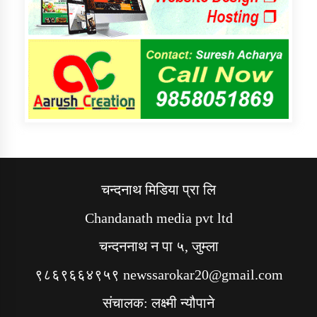
चन्दनाथ मिडिया प्रा लि
Chandanath media pvt ltd
चन्दननाथ न पा ५, जुम्ला
९८६९६६४९५९ newssarokar20@gmail.com
संचालक: लक्ष्मी न्यौपाने