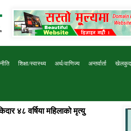
Newssarokar
नीति
शिक्षा/स्वास्थ्य
अर्थ/वाणिज्य
अन्तर्वार्ता
खेलकुद
दार ४८ वर्षिया महिलाको मृत्यु
डिभिजन कार्यालय जुम्लाको सुचना सन्देश