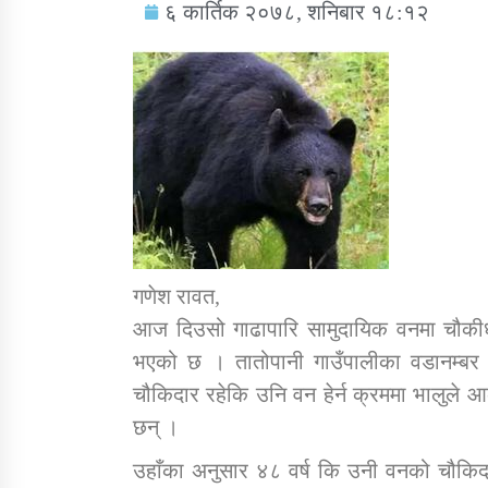
६ कार्तिक २०७८, शनिबार १८:१२
सामाजिक बिकास कार्यालय जुम्लाकाे सुचना
गणेश रावत,
आज दिउसो गाढापारि सामुदायिक वनमा चौकीधार
भएको छ । तातोपानी गाउँपालीका वडानम्बर 
तातोपानी गाउँपालिकाको न्यायिक समिति सम्बन्धी
चौकिदार रहेकि उनि वन हेर्न क्रममा भालुले 
सन्देश
छन् ।
तातोपानी गाउँपालिका जुम्लाको बालविवाह सन्देश
उहाँका अनुसार ४८ वर्ष कि उनी वनको चौकिदा