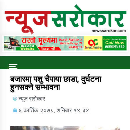
Online News Portal
Trending Now
बजारमा पशु चैपाया छाडा, दुर्घटना
हुनसक्ने सम्भावना
कुषि बिकास कार्यालय जुम्ला सुचना सन्देश
न्यूज सरोकार
६ कार्तिक २०७८, शनिबार १४:३४