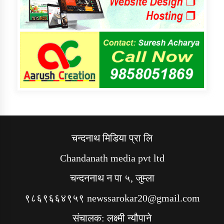
चन्दनाथ मिडिया प्रा लि
Chandanath media pvt ltd
चन्दननाथ न पा ५, जुम्ला
९८६९६६४९५९ newssarokar20@gmail.com
संचालक: लक्ष्मी न्यौपाने