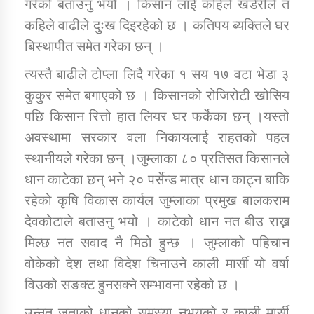
गरेको बताउनु भयो । किसान लाई कहिले खडेरीले त
तातोपानी गाउँपालिकाको न्यायिक समिति सम्बन्धी सन्देश
कहिले वाढीले दुःख दिइरहेको छ । कतिपय ब्यक्तिले घर
तातोपानी गाउँपालिका जुम्लाको महिला तथा लैङ्गिक हिंसा
बिस्थापीत समेत गरेका छन् ।
सम्बन्धी सूचना सन्देश
त्यस्तै बाढीले टोप्ला लिदै गरेका १ सय १७ वटा भेडा ३
तातोपानी गाउँपालिका जुम्लाको महिनावारी सम्बन्धिकाे
कुकुर समेत बगाएको छ । किसानको रोजिरोटी खोसिय
सन्देश
पछि किसान रित्तो हात लियर घर फर्केका छन् ।यस्तो
तातोपानी गाउँपालिका जुम्लाको बालविवाह सन्देश
अवस्थामा सरकार वला निकायलाई राहतको पहल
तातोपानी गाउँपालिका जुम्लाको सूचना
स्थानीयले गरेका छन् ।जुम्लाका ८० प्रतिसत किसानले
धान काटेका छन् भने २० पर्सेन्ड मात्र धान काट्न बाकि
रहेको कृषि विकास कार्यल जुम्लाका प्रमुख बालकराम
देवकोटाले बताउनु भयो । काटेको धान नत बीउ राख्न
मिल्छ नत सवाद नै मिठो हुन्छ । जुम्लाको पहिचान
वोकेको देश तथा विदेश चिनाउने काली मार्सी यो वर्षा
विउको सङक्ट हुनसक्ने सम्भावना रहेको छ ।
तातोपानी गाउँपालिका जुम्लाको सूचना
उन्नत जताको धानको समस्या नभयको र काली मार्सी