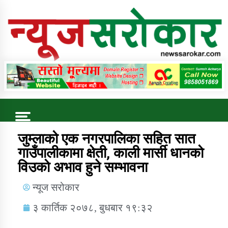
Online News Portal
Trending Now
जुम्लाको एक नगरपालिका सहित सात
गाउँपालीकामा क्षेती, काली मार्सी धानको
विउको अभाव हुने सम्भावना
कुषि बिकास कार्यालय जुम्ला सुचना सन्देश
न्यूज सरोकार
३ कार्तिक २०७८, बुधबार १९:३२