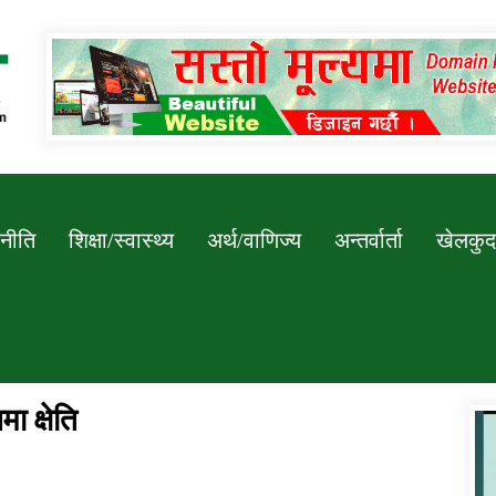
Newssarokar
नीति
शिक्षा/स्वास्थ्य
अर्थ/वाणिज्य
अन्तर्वार्ता
खेलकुद
ा क्षेति
डिभिजन कार्यालय जुम्लाको सुचना सन्देश