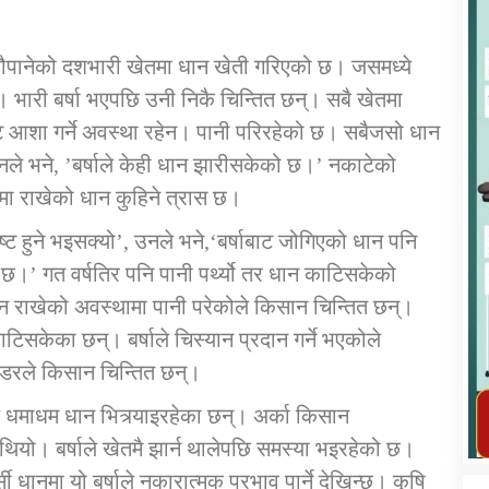
यौपानेको दशभारी खेतमा धान खेती गरिएको छ। जसमध्ये
ारी बर्षा भएपछि उनी निकै चिन्तित छन्। सबै खेतमा
ट आशा गर्ने अवस्था रहेन। पानी परिरहेको छ। सबैजसो धान
कार्यक्रम कार्यान्वयन एकाई जुम्लाको सुचना
ले भने, ’बर्षाले केही धान झारीसकेको छ।’ नकाटेको
तमा राखेको धान कुहिने त्रास छ।
 नष्ट हुने भइसक्यो’, उनले भने,‘बर्षाबाट जोगिएको धान पनि
था छ।’ गत वर्षतिर पनि पानी पर्थ्यो तर धान काटिसकेको
 राखेको अवस्थामा पानी परेकोले किसान चिन्तित छन्।
िसकेका छन्। बर्षाले चिस्यान प्रदान गर्ने भएकोले
े डरले किसान चिन्तित छन्।
तातोपानी गाउँपालिका जुम्लाको महिला तथा
लैङ्गिक हिंसा सम्बन्धी सूचना सन्देश
 धमाधम धान भित्र्याइरहेका छन्। अर्का किसान
ो थियो। बर्षाले खेतमै झार्न थालेपछि समस्या भइरहेको छ।
तातोपानी गाउँपालिका जुम्लाको सूचना
धानमा यो बर्षाले नकारात्मक प्रभाव पार्ने देखिन्छ। कृषि