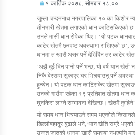
१ कार्तिक २०७८, सोमबार १८:००
जुम्ला चन्दननाथ नगरपालिका १० का किशोर न्
तीनभारी खेतमा लगाएको धान काटिसकिएको छ। भ
उनले मार्सी धान रोपेका थिए। ‘यो पटक धानबा
सामाजिक बिकास कार्यालय जुम्लाकाे सुचना
काटेर खेतमै छरपष्ट अवस्थामा राखिएको छ’, उन
धानमा त खासै असर पर्ने देखिँदैन तर काटेर खे
’अझै दुई दिन पानी पर्ने भन्छ, यो वर्ष धान खेती
निकै बेरसम्म सुकाएर घर भित्र्याउनु पर्ने अवस्
हुन्थेन। यो पटक धान काटिसकेर खेतमा सुकाउन
उनको गाउँमा रहेका ९९ प्रतिशत खेतमा धान काट
घुनकिरा लाग्ने सम्भावना देखिन्छ। खेतमै कुहिन
तातोपानी गाउँपालिकाको न्यायिक समिति सम्बन्धी
सन्देश
यो समय धान भित्र्याउने समय भएकोले किसानले
डिल्लीबहादुर बुढाले भने,‘धान खेति राम्रै भएक
तातोपानी गाउँपालिका जुम्लाको बालविवाह सन्देश
उन्नत जातको धानमा खासै समस्या नभएपनि मार्सी 