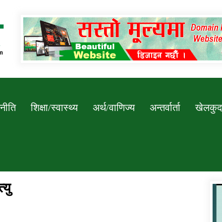
Newssarokar
नीति
शिक्षा/स्वास्थ्य
अर्थ/वाणिज्य
अन्तर्वार्ता
खेलकुद
्यु
डिभिजन कार्यालय जुम्लाको सुचना सन्देश