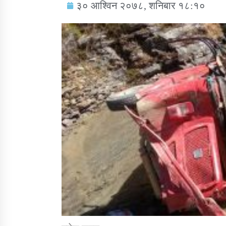
३० आश्विन २०७८, शनिबार १८:१०
सामाजिक बिकास कार्यालय जुम्लाकाे सुचना
तातोपानी गाउँपालिकाको न्यायिक समिति सम्बन्धी
सन्देश
तातोपानी गाउँपालिका जुम्लाको बालविवाह सन्देश