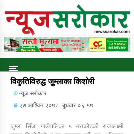
Online News Portal
Trending Now
विकृतिविरुद्ध जुम्लाका किशोरी
न्यूज सरोकार
कुषि बिकास कार्यालय जुम्ला सुचना सन्देश
२७ आश्विन २०७८, बुधबार ०६:५७
जुम्ला सिँजा गाउँपालिका ५ नराकोटकी राज्यलक्ष्मी