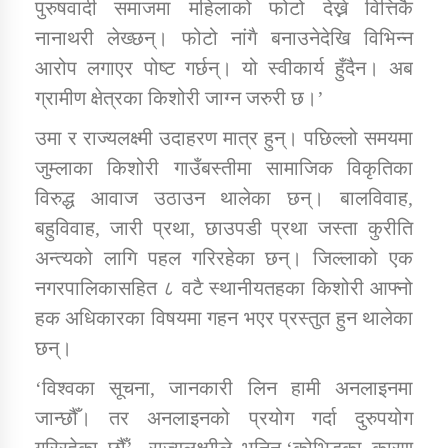
पुरुषवादी समाजमा महिलाको फोटो देख्ने वित्तिकै
तातोपानी गाउँपालिकाको न्यायिक समिति सम्बन्धी सन्देश
नानाथरी लेख्छन्। फोटो नांगै बनाउनेदेखि विभिन्न
तातोपानी गाउँपालिका जुम्लाको महिला तथा लैङ्गिक हिंसा
आरोप लगाएर पोष्ट गर्छन्। यो स्वीकार्य हुँदैन। अब
सम्बन्धी सूचना सन्देश
ग्रामीण क्षेत्रका किशोरी जाग्न जरुरी छ।’
तातोपानी गाउँपालिका जुम्लाको महिनावारी सम्बन्धिकाे
उमा र राज्यलक्ष्मी उदाहरण मात्र हुन्। पछिल्लो समयमा
सन्देश
जुम्लाका किशोरी गाउँबस्तीमा सामाजिक विकृतिका
तातोपानी गाउँपालिका जुम्लाको बालविवाह सन्देश
विरुद्ध आवाज उठाउन थालेका छन्। बालविवाह,
तातोपानी गाउँपालिका जुम्लाको सूचना
बहुविवाह, जारी प्रथा, छाउपडी प्रथा जस्ता कुरीति
अन्त्यको लागि पहल गरिरहेका छन्। जिल्लाको एक
नगरपालिकासहित ८ वटै स्थानीयतहका किशोरी आफ्नो
हक अधिकारका विषयमा गहन भएर प्रस्तुत हुन थालेका
छन्।
‘विश्वका सूचना, जानकारी लिन हामी अनलाइनमा
जान्छौँ। तर अनलाइनको प्रयोग गर्दा दुरुपयोग
तातोपानी गाउँपालिका जुम्लाको सूचना
गरिरहेका छौँ’, राज्यलक्ष्मीले भनिन्,‘कोभिडका कारण