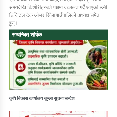
समयदेखि किशोरीहरुको पक्षमा वकालत गर्दै आएकी उनी
डिजिटल टेक ओभर सिँजागाउँपालिको अध्यक्ष समेत
हुन्।
सम्बन्धित शीर्षक
कुषि बिकास कार्यालय जुम्ला सुचना सन्देश