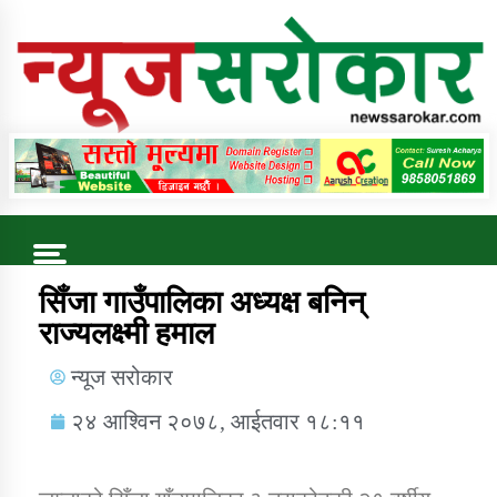
Online News Portal
Trending Now
सिँजा गाउँपालिका अध्यक्ष बनिन्
राज्यलक्ष्मी हमाल
कुषि बिकास कार्यालय जुम्ला सुचना सन्देश
न्यूज सरोकार
२४ आश्विन २०७८, आईतवार १८:११