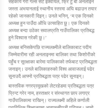
सहकार्य गरी गल्स सेट इक्वायल, फ्रि टु बी अनलाइन
तातोपानी गाउँपालिकाको न्यायिक समिति सम्बन्धी सन्देश
जस्ता अभयानलाई स्थानीय स्तरमा अघि बढाउन तयार
तातोपानी गाउँपालिका जुम्लाको महिला तथा लैङ्गिक हिंसा
रहेको जानकारी दिइन्। उनले भनिन्, ‘म एक दिनको
सम्बन्धी सूचना सन्देश
अध्यक्ष हुन पाउँदा औधि उत्साहित छु। एक दिनको
तातोपानी गाउँपालिका जुम्लाको महिनावारी सम्बन्धिकाे
अध्यक्ष बन्दा उठेका सवालप्रति गाउँपालिका प्रतिबद्ध
सन्देश
हुने विश्वास गरेकी छु।’
तातोपानी गाउँपालिका जुम्लाको बालविवाह सन्देश
अध्यक्ष बनिसकेपछि राज्यलक्ष्मीले बालिकाबाट पदीय
तातोपानी गाउँपालिका जुम्लाको सूचना
जिम्मेवारीमा रही अनलाइनमा बालिका तथा किशोरीको
पहुँच र सुरक्षाका बारेमा पालिकाको तर्फबाट प्रतिबद्धता
जनाइन्। उनले बालिकाहरुको विश्व आवाजलाई पढेर
सुनाउदै आफ्नो प्रतिबद्धता पत्र पढेर सुनाइन्।
बास्तविक नगरप्रमुखको लेटरहेडमा प्रतिबद्धता पत्र
प्रिन्ट गरेर नाम, हस्ताक्षर र संस्थागत छाप लगाएर
गाउँपालिकामा राखिन्। राज्यलक्ष्मी अहिले कर्णाली
तातोपानी गाउँपालिका जुम्लाको सूचना
प्राविधिक शिक्षालयमा आइएस्सीएजी पढ्छिन्। लामो