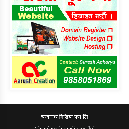
चन्दनाथ मिडिया प्रा लि
Chandanath media pvt ltd