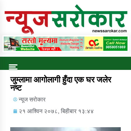
Online News Portal
Trending Now
जुम्लामा आगोलागी हुँदा एक घर जलेर
नष्ट
कुषि बिकास कार्यालय जुम्ला सुचना सन्देश
न्यूज सरोकार
२१ आश्विन २०७८, बिहीबार १३:४४