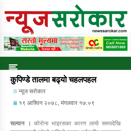
Online News Portal
Trending Now
कुपिण्डे तालमा बढ्यो चहलपहल
न्यूज सरोकार
कुषि बिकास कार्यालय जुम्ला सुचना सन्देश
१९ आश्विन २०७८, मंगलवार १७:०९
सल्यान ।
कोरोना भाइरसका कारण लामो समयदेखि