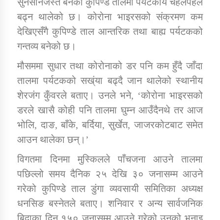
सुनसानजस्तै बनेको कुपिण्डे तालमा पर्यटकीय चहलपहल
बढ्न थालेको छ। कोरोना भाइरसको संक्रमण कम
देखिएसँगै कुपिण्डे ताल आन्तरिक तथा बाह्य पर्यटकको
डिभिजन कार्यालय जुम्लाको सुचना सन्देश
गन्तव्य बनेको छ।
मौसममा सुधार तथा कोरोनाको डर पनि कम हुँदै जाँदा
तालमा पर्यटकको सख्ंया बढ्दै जान थालेको स्थानीय
कर्णाली प्रविधि शिक्षालय जुम्लाको सुचना
शेरजंग कुँवरले बताए। उनले भने, ‘कोरोना भाइरसको
डरले खासै कोही पनि तालमा घुम्न आउँदैनथे तर आज
भोलि, दाङ, बाँके, बर्दिया, सुर्खेत, जाजरकोटबाट समेत
सामाजिक बिकास कार्यालय जुम्लाकाे सुचना
आउन थालेका छन्।’
विगतमा दिनमा मुस्किलले पाँचजना आउने तालमा
पछिल्लो समय दैनिक २५ देखि ३० जनासम्म आउने
गरेको कुपिण्डे ताल डुंगा व्यवसायी समितिका अध्यक्ष
धनसिङ बस्नेतले बताए। शनिवार र अन्य सार्वजनिक
बिदाका दिन १५० जनासम्म आउने गरेको उनको भनाइ