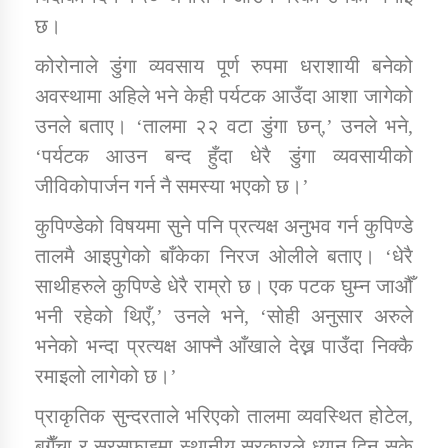
छ।
कार्यक्रम कार्यान्वयन एकाई जुम्लाको सुचना
कोरोनाले डुंगा व्यवसाय पूर्ण रुपमा धराशायी बनेको
अवस्थामा अहिले भने केही पर्यटक आउँदा आशा जागेको
उनले बताए। ‘तालमा २२ वटा डुंगा छन्,’ उनले भने,
‘पर्यटक आउन बन्द हुँदा धेरै डुंगा व्यवसायीको
जीविकोपार्जन गर्न नै समस्या भएको छ।’
कुपिण्डेको विषयमा सुने पनि प्रत्यक्ष अनुभव गर्न कुपिण्डे
तालमै आइपुगेको बाँकेका निरज ओलीले बताए। ‘धेरै
कर्णाली प्राविधि शिक्षालय जुम्लाको सुचना
साथीहरुले कुपिण्डे धेरै राम्रो छ। एक पटक घुम्न जाऔँ
भनी रहेको थिएँ,’ उनले भने, ‘सोही अनुसार अरुले
भनेको भन्दा प्रत्यक्ष आफ्नै आँखाले देख्न पाउँदा निक्कै
रमाइलो लागेको छ।’
प्राकृतिक सुन्दरताले भरिएको तालमा व्यवस्थित होटेल,
बगैँचा र सरसफाइमा स्थानीय सरकारले ध्यान दिन सके