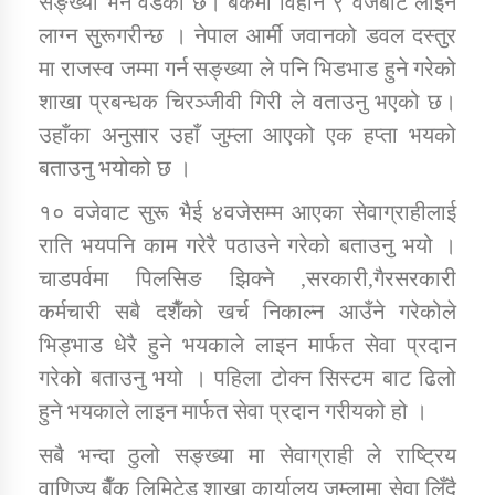
सङ्ख्या भने वडेको छ। बैँकमा विहान ९ वजेबाटै लाईन
लाग्न सुरूगरीन्छ । नेपाल आर्मी जवानको डवल दस्तुर
मा राजस्व जम्मा गर्न सङ्ख्या ले पनि भिडभाड हुने गरेको
कार्यक्रम कार्यान्वयन एकाई जुम्लाको सुचना
शाखा प्रबन्धक चिरञ्जीवी गिरी ले वताउनु भएको छ।
उहाँका अनुसार उहाँ जुम्ला आएको एक हप्ता भयको
बताउनु भयोको छ ।
१० वजेवाट सुरू भैई ४वजेसम्म आएका सेवाग्राहीलाई
राति भयपनि काम गरेरै पठाउने गरेको बताउनु भयो ।
चाडपर्वमा पिलसिङ झिक्ने ,सरकारी,गैरसरकारी
कर्णाली प्राविधि शिक्षालय जुम्लाको सुचना
कर्मचारी सबै दशैँको खर्च निकाल्न आउँने गरेकोले
भिड्भाड धेरै हुने भयकाले लाइन मार्फत सेवा प्रदान
गरेको बताउनु भयो । पहिला टोक्न सिस्टम बाट ढिलो
हुने भयकाले लाइन मार्फत सेवा प्रदान गरीयको हो ।
सबै भन्दा ठुलो सङ्ख्या मा सेवाग्राही ले राष्ट्रिय
वाणिज्य बैँक लिमिटेड शाखा कार्यालय जुम्लामा सेवा लिँदै