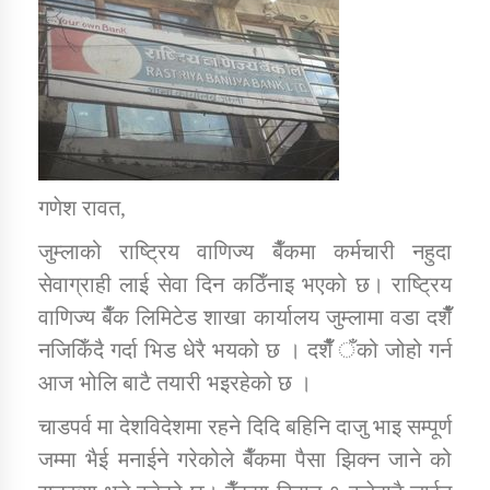
डिभिजन कार्यालय जुम्लाको सुचना सन्देश
कर्णाली प्रविधि शिक्षालय जुम्लाको सुचना
गणेश रावत,
जुम्लाको राष्ट्रिय वाणिज्य बैँकमा कर्मचारी नहुदा
सेवाग्राही लाई सेवा दिन कठिँनाइ भएको छ। राष्ट्रिय
सामाजिक बिकास कार्यालय जुम्लाकाे सुचना
वाणिज्य बैँक लिमिटेड शाखा कार्यालय जुम्लामा वडा दशैँँ
नजिकिँदै गर्दा भिड धेरै भयको छ । दशैँँ ँको जोहो गर्न
आज भोलि बाटै तयारी भइरहेको छ ।
चाडपर्व मा देशविदेशमा रहने दिदि बहिनि दाजु भाइ सम्पूर्ण
जम्मा भैई मनाईने गरेकोले बैँकमा पैसा झिक्न जाने को