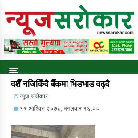
Online News Portal
Trending Now
दशैँँ नजिकिँदै बैँकमा भिडभाड वढ्दै
न्यूज सरोकार
कुषि बिकास कार्यालय जुम्ला सुचना सन्देश
१९ आश्विन २०७८, मंगलवार १६:००