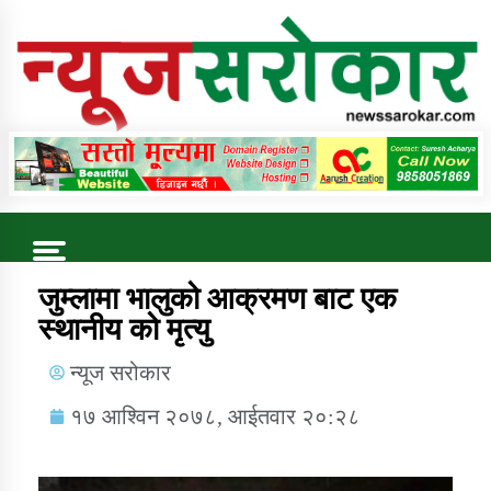
Online News Portal
Trending Now
जुम्लामा भालुको आक्रमण बाट एक
स्थानीय को मृत्यु
कुषि बिकास कार्यालय जुम्ला सुचना सन्देश
न्यूज सरोकार
१७ आश्विन २०७८, आईतवार २०:२८