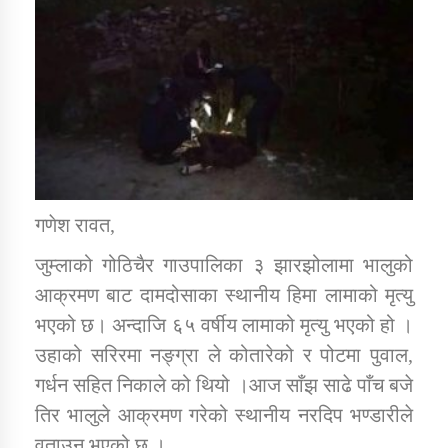
डिभिजन कार्यालय जुम्लाको सुचना सन्देश
कर्णाली प्रविधि शिक्षालय जुम्लाको सुचना
गणेश रावत,
जुम्लाको गोठिचैर गाउपालिका ३ झारझोलामा भालुको
सामाजिक बिकास कार्यालय जुम्लाकाे सुचना
आक्रमण बाट दामदोसाका स्थानीय हिमा लामाको मृत्यु
भएको छ। अन्दाजि ६५ वर्षीय लामाको मृत्यु भएको हो ।
उहाको सरिरमा नङ्ग्रा ले कोतारेको र पोटमा पुवाल,
गर्धन सहित निकाले को थियो ।आज साँझ साढे पाँच बजे
तिर भालुले आक्रमण गरेको स्थानीय नरदिप भण्डारीले
वताउनु भएको छ ।