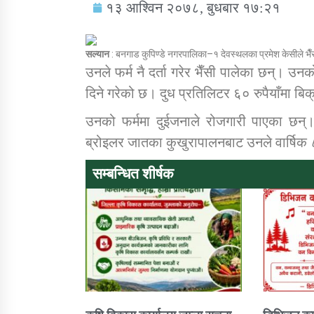
१३ आश्विन २०७८, बुधबार १७:२१
सल्यान
: बनगाड कुपिण्डे नगरपालिका–१ देवस्थलका प्रमेश केसीले भैँ
उनले फर्म नै दर्ता गरेर भैँसी पालेका छन्। उन
दिने गरेको छ। दुध प्रतिलिटर ६० रुपैयाँमा बि
सामाजिक बिकास कार्यालय जुम्लाकाे सुचना
उनको फर्ममा दुईजनाले रोजगारी पाएका छन्। प
ब्रोइलर जातका कुखुरापालनबाट उनले वार्षिक ८
सम्बन्धित शीर्षक
तातोपानी गाउँपालिकाको न्यायिक समिति सम्बन्धी
सन्देश
तातोपानी गाउँपालिका जुम्लाको बालविवाह सन्देश