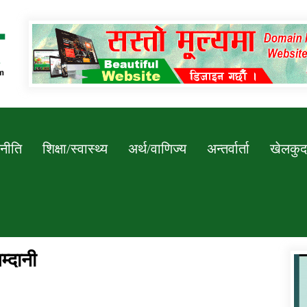
Newssarokar
नीति
शिक्षा/स्वास्थ्य
अर्थ/वाणिज्य
अन्तर्वार्ता
खेलकुद
्दानी
डिभिजन कार्यालय जुम्लाको सुचना सन्देश