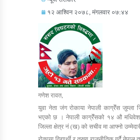
१२ आश्विन २०७८, मंगलवार ०७:४४
सामाजिक बिकास कार्यालय जुम्लाकाे सुचना
गणेश रावत,
युवा नेता जंग रोकाया नेपाली काग्रेँस जुम्ला ज
तातोपानी गाउँपालिकाको न्यायिक समिति सम्बन्धी
भएको छ । नेपाली काग्रेँसको १४ औ मधिवेशन त
सन्देश
जिल्ला क्षेत्र नं (ख) को सचीव मा आफ्नो उम्मेद
तातोपानी गाउँपालिका जुम्लाको बालविवाह सन्देश
रोकाया विद्यार्थी र तरुण राजनीतिक गर्दै नेपा