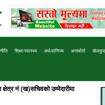
Newssarokar
नीति
शिक्षा/स्वास्थ्य
अर्थ/वाणिज्य
अन्तर्वार्ता
खेलकुद
ेश क्षेत्र नं (ख)सचिवको उम्मेदारीमा
डिभिजन कार्यालय जुम्लाको सुचना सन्देश