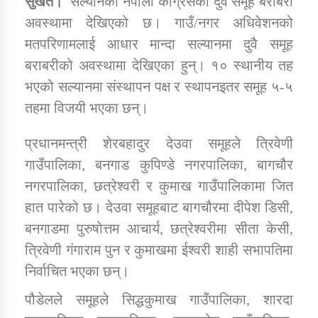
सुर्खेत।
सल्यानका नेपाली कांग्रेसको दुवै समूह बराबरी
अवस्थामा देखिएको छ। गाउँ/नगर अधिवेशनको
मतपरिणामलाई आधार मान्दा सल्यानमा दुवै समूह
डिभिजन कार्यालय जुम्लाको सुचना सन्देश
बराबरीको अवस्थामा देखिएका हुन्। १० स्थानीय तह
भएको सल्यानमा संस्थापन पक्ष र स्थापनइतर समूह ५-५
तहमा विजयी भएका छन्।
कर्णाली प्रविधि शिक्षालय जुम्लाको सुचना
प्रधानमन्त्री शेरबहादुर देउवा समूहले त्रिवेणी
गाउँपालिका, बनगाड कुपिण्डे नगरपालिका, बागचौर
नगरपालिका, छत्रेश्वरी र कुमाख गाउँपालिकामा जित
सामाजिक बिकास कार्यालय जुम्लाकाे सुचना
हात पारेको छ। देउवा समूहबाट बागचौरमा दीपेश डिसी,
बनगाडमा पुरुषोत्तम आचार्य, छत्रेश्वरीमा सीता केसी,
त्रिवेणी गंगाराम पुन र कुमाखमा ईश्वरी शाही सभापतिमा
निर्वाचित भएका छन्।
पौडेलले समूहले सिद्धकुमाख गाउँपालिका, शारदा