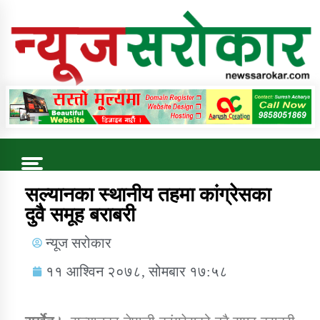
Online News Portal
Trending Now
सल्यानका स्थानीय तहमा कांग्रेसका
दुवै समूह बराबरी
कुषि बिकास कार्यालय जुम्ला सुचना सन्देश
न्यूज सरोकार
११ आश्विन २०७८, सोमबार १७:५८