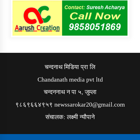
चन्दनाथ मिडिया प्रा लि
Chandanath media pvt ltd
चन्दननाथ न पा ५, जुम्ला
९८६९६६४९५९ newssarokar20@gmail.com
संचालक: लक्ष्मी न्यौपाने