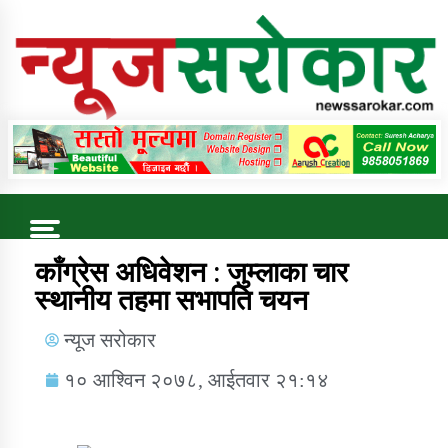
Online News Portal
Trending Now
काँग्रेस अधिवेशन : जुम्लाका चार
स्थानीय तहमा सभापति चयन
कुषि बिकास कार्यालय जुम्ला सुचना सन्देश
न्यूज सरोकार
१० आश्विन २०७८, आईतवार २१:१४