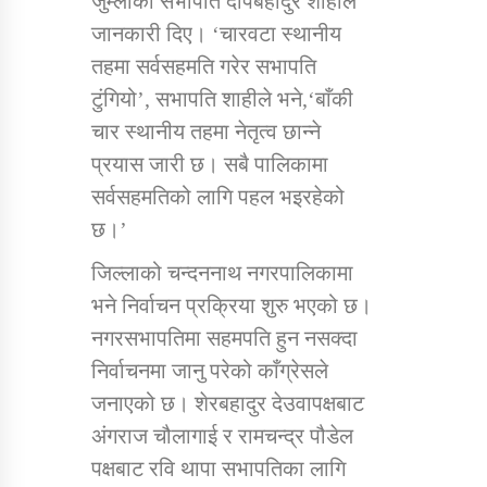
जुम्लाका सभापति दीपबहादुर शाहीले
जानकारी दिए। ‘चारवटा स्थानीय
तहमा सर्वसहमति गरेर सभापति
कार्यक्रम कार्यान्वयन एकाई जुम्लाको सुचना
टुंगियो’, सभापति शाहीले भने,‘बाँकी
चार स्थानीय तहमा नेतृत्व छान्ने
प्रयास जारी छ। सबै पालिकामा
सर्वसहमतिको लागि पहल भइरहेको
छ।’
जिल्लाको चन्दननाथ नगरपालिकामा
कर्णाली प्राविधि शिक्षालय जुम्लाको सुचना
भने निर्वाचन प्रक्रिया शुरु भएको छ।
नगरसभापतिमा सहमपति हुन नसक्दा
निर्वाचनमा जानु परेको काँग्रेसले
जनाएको छ। शेरबहादुर देउवापक्षबाट
अंगराज चौलागाई र रामचन्द्र पौडेल
पक्षबाट रवि थापा सभापतिका लागि