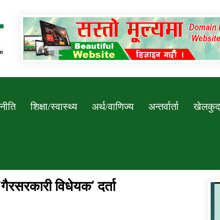
Newssarokar
नीति
शिक्षा/स्वास्थ्य
अर्थ/वाणिज्य
अन्तर्वार्ता
खेलकुद
गैरसरकारी विधेयक’ दर्ता
डिभिजन कार्यालय जुम्लाको सुचना सन्देश