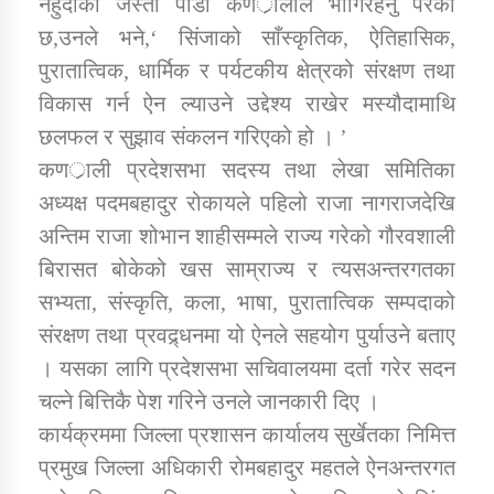
नहुँदाको जस्तो पीडा कणर्ालीले भोगिरहनु परेको
छ,उनले भने,‘ सिंजाको साँस्कृतिक, ऐतिहासिक,
कार्यक्रम कार्यान्वयन एकाई जुम्लाको सुचना
पुरातात्विक, धार्मिक र पर्यटकीय क्षेत्रको संरक्षण तथा
विकास गर्न ऐन ल्याउने उद्देश्य राखेर मस्यौदामाथि
छलफल र सुझाव संकलन गरिएको हो । ’
कणर्ाली प्रदेशसभा सदस्य तथा लेखा समितिका
अध्यक्ष पदमबहादुर रोकायले पहिलो राजा नागराजदेखि
अन्तिम राजा शोभान शाहीसम्मले राज्य गरेको गौरवशाली
बिरासत बोकेको खस साम्राज्य र त्यसअन्तरगतका
कर्णाली प्राविधि शिक्षालय जुम्लाको सुचना
सभ्यता, संस्कृति, कला, भाषा, पुरातात्विक सम्पदाको
संरक्षण तथा प्रवद्र्धनमा यो ऐनले सहयोग पुर्याउने बताए
। यसका लागि प्रदेशसभा सचिवालयमा दर्ता गरेर सदन
चल्ने बित्तिकै पेश गरिने उनले जानकारी दिए ।
कार्यक्रममा जिल्ला प्रशासन कार्यालय सुर्खेतका निमित्त
प्रमुख जिल्ला अधिकारी रोमबहादुर महतले ऐनअन्तरगत