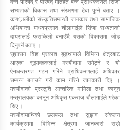
बन्ने परिषद् र परिषद् मातहत बन्ने प्राधिकरणले सिंजा
तातोपानी गाउँपालिकाको न्यायिक समिति सम्बन्धी सन्देश
सभ्यताको विकास तथा संरक्षणमा टेवा पुग्ने बताए ।
तातोपानी गाउँपालिका जुम्लाको महिला तथा लैङ्गिक हिंसा
कणर्ालीको संस्कृतिसम्बन्धी जानकार तथा सामाजिक
सम्बन्धी सूचना सन्देश
अभियान्ता माधवप्रसाद चौलागाईले सिंजा सभ्यताको
तातोपानी गाउँपालिका जुम्लाको महिनावारी सम्बन्धिकाे
दायरालाई फराकिलो बनाउँदै यसको विकासमा जोड
सन्देश
दिनुपर्ने बताए ।
तातोपानी गाउँपालिका जुम्लाको बालविवाह सन्देश
सुशासन विज्ञ प्रकाश बुड्थापाले विभिन्न क्षेत्रबाट
आएका सुझावहरुलाई मस्यौदामा समेट्ने र यो
तातोपानी गाउँपालिका जुम्लाको सूचना
ऐनअन्तरगत गठन गरिने प्राधिकरणलाई अधिकार
सम्पन्न बनाउने गरी काम गरिने जानकारी दिए ।
मस्यौदाको प्रस्तुति आन्तरिक मामिला तथा कानून
मन्त्रालयका कानून अधिकृत एकराज चौलागाईले गरेका
थिए ।
मस्यौदामाथिको छलफल तथा सुझाव संकलन
तातोपानी गाउँपालिका जुम्लाको सूचना
कार्यक्रममा विभिन्न क्षेत्रमा जानकारी राख्ने