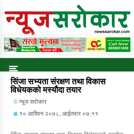
Online News Portal
Trending Now
सिंजा सभ्यता संरक्षण तथा विकास
विधेयकको मस्यौदा तयार
कुषि बिकास कार्यालय जुम्ला सुचना सन्देश
न्यूज सरोकार
१० आश्विन २०७८, आईतवार ०७:११