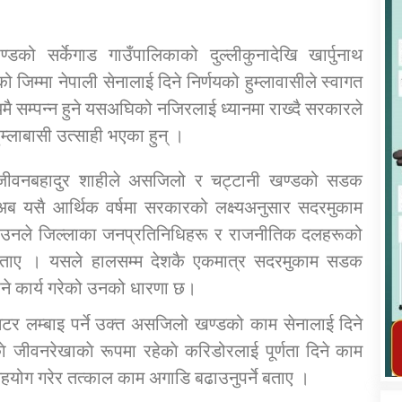
डको सर्केगाड गाउँपालिकाको दुल्लीकुनादेखि खार्पुनाथ
िम्मा नेपाली सेनालाई दिने निर्णयको हुम्लावासीले स्वागत
मै सम्पन्न हुने यसअघिको नजिरलाई ध्यानमा राख्दै सरकारले
कार्यक्रम कार्यान्वयन एकाई जुम्लाको सुचना
हुम्लाबासी उत्साही भएका हुन् ।
ांसद जीवनबहादुर शाहीले असजिलो र चट्टानी खण्डको सडक
े अब यसै आर्थिक वर्षमा सरकारको लक्ष्यअनुसार सदरमुकाम
। उनले जिल्लाका जनप्रतिनिधिहरू र राजनीतिक दलहरूको
बताए । यसले हालसम्म देशकै एकमात्र सदरमुकाम सडक
ने कार्य गरेको उनको धारणा छ।
तातोपानी गाउँपालिका जुम्लाको महिला तथा
टर लम्बाइ पर्ने उक्त असजिलो खण्डको काम सेनालाई दिने
लैङ्गिक हिंसा सम्बन्धी सूचना सन्देश
काे जीवनरेखाकाे रूपमा रहेकाे करिडोरलाई पूर्णता दिने काम
तातोपानी गाउँपालिका जुम्लाको सूचना
योग गरेर तत्काल काम अगाडि बढाउनुपर्ने बताए ।