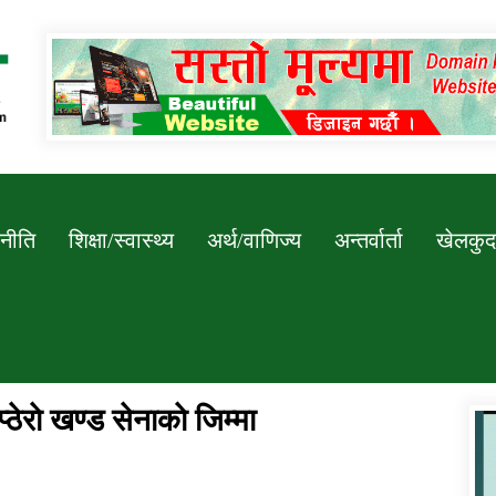
Newssarokar
नीति
शिक्षा/स्वास्थ्य
अर्थ/वाणिज्य
अन्तर्वार्ता
खेलकुद
ठेराे खण्ड सेनाकाे जिम्मा
डिभिजन कार्यालय जुम्लाको सुचना सन्देश