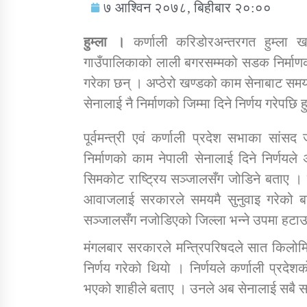
७ आश्विन २०७८, बिहीबार २०:००
हुम्ला ।
कर्णाली करिडोरअन्तरगत हुम्ला खण्
गाउँपालिकाको लाली बगरसम्मको सडक निर्माणको ज
गरेका छन् । अप्ठेरो खण्डको काम सेनाबाट समय
सामाजिक बिकास कार्यालय जुम्लाकाे सुचना
सेनालाई नै निर्माणको जिम्मा दिने निर्णय गरेपछि 
पूर्वमन्त्री एवं कर्णाली प्रदेश सभाका स
निर्माणको काम नेपाली सेनालाई दिने निर्णयल
सिमकोट राष्ट्रिय सञ्जालसँग जोडिने बताए 
आवाजलाई सरकारले समयमै सुनुवाइ गरेको 
सञ्जालसँग नजोडिएको जिल्ला भन्ने उपमा हटाउ
तातोपानी गाउँपालिकाको न्यायिक समिति सम्बन्धी
मंगलबार सरकारले मन्त्रिपरिषदले सात किलोमि
सन्देश
निर्णय गरेको थियाे । निर्णयले कर्णाली प्रदेश
तातोपानी गाउँपालिका जुम्लाको बालविवाह सन्देश
भएको शाहीले बताए । उनले अब सेनालाई सबै सह