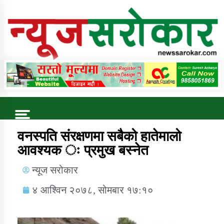
Online News Portal
Trending Now
वनस्पति संरक्षणमा सबैको हातेमालो
आवश्यक ः प्रमुख बस्नेत
कुषि बिकास कार्यालय जुम्ला सुचना सन्देश
न्यूज सरोकार
४ आश्विन २०७८, सोमबार १७:१०