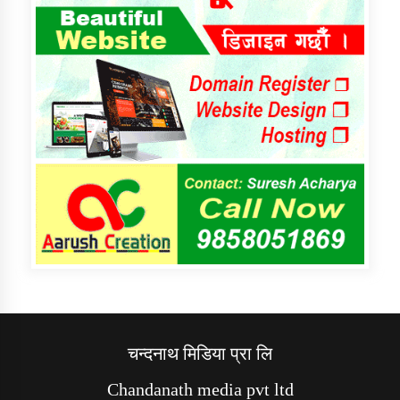
चन्दनाथ मिडिया प्रा लि
Chandanath media pvt ltd