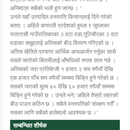
तातोपानी गाउँपालिकाको न्यायिक समिति सम्बन्धी सन्देश
अनिमात्र सबैको भलो हुन जान्छ । ’
तातोपानी गाउँपालिका जुम्लाको महिला तथा लैङ्गिक हिंसा
उनले यहाँ उत्पादित वनस्पति किसानलाई दिने गरेको
सम्बन्धी सूचना सन्देश
बताए । अहिले कणरली प्रदेशको हुम्ला र जुम्लाका
पातारासी गाउँपालिकाका २ वटा वडा,गुठिचौरका २ वटा
तातोपानी गाउँपालिका जुम्लाको महिनावारी सम्बन्धिकाे
सन्देश
वडाका समुहलाई अतिसको बीउ वितरण गरिएको छ ।
अतिस खेतिले प्रयाप्त आर्थिक आयआर्जन गर्नुका साथै
तातोपानी गाउँपालिका जुम्लाको बालविवाह सन्देश
यसले ज्वरोको बिरामीलाई औषधिको रुपमा काम गर्छ ।
तातोपानी गाउँपालिका जुम्लाको सूचना
अतिसको जरा प्रतिकेजी १ हजार २ सय रुपैयाँ देखि
एक हजार पाँच सय रुपैयाँ सम्ममा बिक्रि हुने गरेको छ ।
यसको जराको मुल्य ४० देखि ६० हजार रुपैयाँ सम्ममा
बिक्रि हुने गरेको छ । उनले भने,‘अहिले तेस्रो लहरको
बीउ पाउन कठिन छ । सबैले वनस्पतिको संरक्षण गरौँ ।
यसका लागि सबैको हातेमालो आवश्यक छ ।’
तातोपानी गाउँपालिका जुम्लाको सूचना
सम्बन्धित शीर्षक