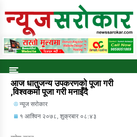
Online News Portal
Trending Now
आज धातुजन्य उपकरणको पूजा गरी
,विश्वकर्मा पूजा गरी मनाइँदै
कुषि बिकास कार्यालय जुम्ला सुचना सन्देश
न्यूज सरोकार
१ आश्विन २०७८, शुक्रबार ०८:४३