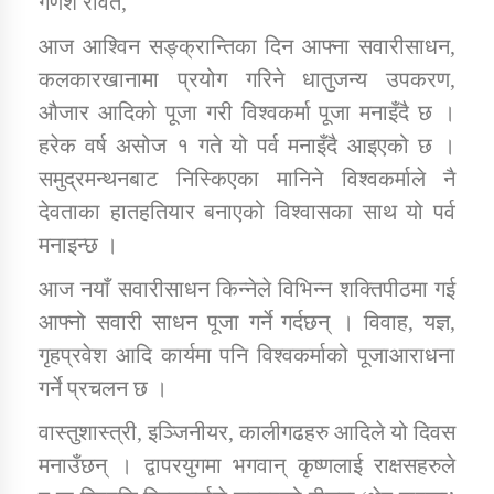
गणेश रावत,
आज आश्विन सङ्क्रान्तिका दिन आफ्ना सवारीसाधन,
डिभिजन कार्यालय जुम्लाको सुचना सन्देश
कलकारखानामा प्रयोग गरिने धातुजन्य उपकरण,
औजार आदिको पूजा गरी विश्वकर्मा पूजा मनाइँदै छ ।
हरेक वर्ष असोज १ गते यो पर्व मनाइँदै आइएको छ ।
समुद्रमन्थनबाट निस्किएका मानिने विश्वकर्माले नै
कर्णाली प्रविधि शिक्षालय जुम्लाको सुचना
देवताका हातहतियार बनाएको विश्वासका साथ यो पर्व
मनाइन्छ ।
आज नयाँ सवारीसाधन किन्नेले विभिन्न शक्तिपीठमा गई
सामाजिक बिकास कार्यालय जुम्लाकाे सुचना
आफ्नो सवारी साधन पूजा गर्ने गर्दछन् । विवाह, यज्ञ,
गृहप्रवेश आदि कार्यमा पनि विश्वकर्माको पूजाआराधना
गर्ने प्रचलन छ ।
वास्तुशास्त्री, इञ्जिनीयर, कालीगढहरु आदिले यो दिवस
मनाउँछन् । द्वापरयुगमा भगवान् कृष्णलाई राक्षसहरुले