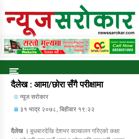
Online News Portal
Trending Now
दैलेख : आमा/छोरा सँगै परीक्षामा
न्यूज सरोकार
कुषि बिकास कार्यालय जुम्ला सुचना सन्देश
३१ भाद्र २०७८, बिहीबार १९:२२
दैलेख ।
बुधबारदेखि देशभर सञ्चालन गरिएको कक्षा