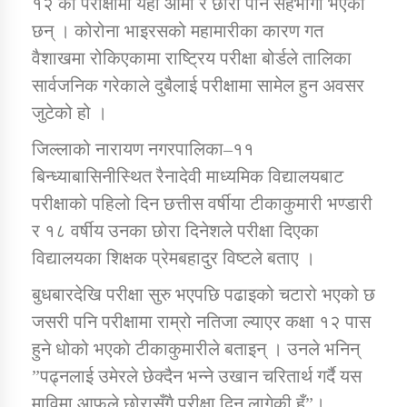
१२ को परीक्षामा यहाँ आमा र छोरा पनि सहभागी भएका
छन् । कोरोना भाइरसको महामारीका कारण गत
वैशाखमा रोकिएकामा राष्ट्रिय परीक्षा बोर्डले तालिका
डिभिजन कार्यालय जुम्लाको सुचना सन्देश
सार्वजनिक गरेकाले दुबैलाई परीक्षामा सामेल हुन अवसर
जुटेको हो ।
जिल्लाको नारायण नगरपालिका–११
कर्णाली प्रविधि शिक्षालय जुम्लाको सुचना
बिन्ध्याबासिनीस्थित रैनादेवी माध्यमिक विद्यालयबाट
परीक्षाको पहिलो दिन छत्तीस वर्षीया टीकाकुमारी भण्डारी
र १८ वर्षीय उनका छोरा दिनेशले परीक्षा दिएका
सामाजिक बिकास कार्यालय जुम्लाकाे सुचना
विद्यालयका शिक्षक प्रेमबहादुर विष्टले बताए ।
बुधबारदेखि परीक्षा सुरु भएपछि पढाइको चटारो भएको छ
जसरी पनि परीक्षामा राम्रो नतिजा ल्याएर कक्षा १२ पास
हुने धोको भएकाे टीकाकुमारीले बताइन् । उनले भनिन्
”पढ्नलाई उमेरले छेक्दैन भन्ने उखान चरितार्थ गर्दै यस
माविमा आफूले छोरासँगै परीक्षा दिन लागेकी हुँ”।