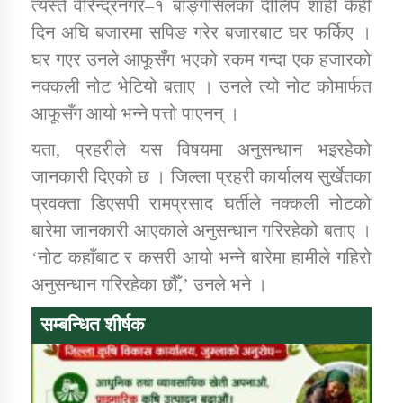
त्यस्तै वीरेन्द्रनगर–१ बाँङ्गेसिलका दीलिप शाही केही
दिन अघि बजारमा सपिङ गरेर बजारबाट घर फर्किए ।
कार्यक्रम कार्यान्वयन एकाई जुम्लाको सुचना
घर गएर उनले आफूसँग भएको रकम गन्दा एक हजारको
नक्कली नोट भेटियो बताए । उनले त्यो नोट कोमार्फत
आफूसँग आयो भन्ने पत्तो पाएनन् ।
यता, प्रहरीले यस विषयमा अनुसन्धान भइरहेको
जानकारी दिएको छ । जिल्ला प्रहरी कार्यालय सुर्खेतका
प्रवक्ता डिएसपी रामप्रसाद घर्तीले नक्कली नोटको
बारेमा जानकारी आएकाले अनुसन्धान गरिरहेको बताए ।
कर्णाली प्राविधि शिक्षालय जुम्लाको सुचना
‘नोट कहाँबाट र कसरी आयो भन्ने बारेमा हामीले गहिरो
अनुसन्धान गरिरहेका छौँ,’ उनले भने ।
सम्बन्धित शीर्षक