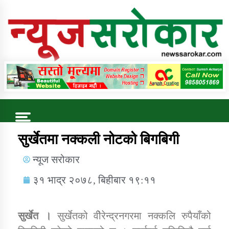
Online News Portal
Trending Now
सुर्खेतमा नक्कली नोटको बिगबिगी
न्यूज सरोकार
कुषि बिकास कार्यालय जुम्ला सुचना सन्देश
३१ भाद्र २०७८, बिहीबार १९:११
सुर्खेत ।
सुर्खेतको वीेरेन्द्रनगरमा नक्कलि रुपैयाँको