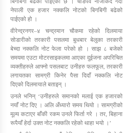
बिगबिगी बढेको पाइएको छ । चार्डपर्व नजिकिदै गर्दा
नेपाली एक हजार नक्कलि नोटको बिगबिगी बढेको
पाईएको हो ।
डिभिजन कार्यालय जुम्लाको सुचना सन्देश
वीरेन्द्रनगर–४ चन्द्रमान चौकमा रहेको दिलमाया
सोडारीको तरकारी पसलमा बुधबार बेलुका तरकारी
बेच्दा नक्कलि नोट फेला परेको हो । साझ ८ बजेको
कर्णाली प्रविधि शिक्षालय जुम्लाको सुचना
समयमा एउटा मोटरसाइकलमा आएका दुईजना अपरिचित
व्यक्तीहरुले आफ्नो पसलबाट उनीहरु फलफूल, तरकारी
लगायतका सामग्री किनेर पैसा दिदाँ नक्कलि नोट
सामाजिक बिकास कार्यालय जुम्लाकाे सुचना
दिएको दिलमायाले बताइन् ।
उनले भनिन् ‘उनीहरुले समानको मलाई एक हजारको
नयाँ नोट दिए । अलि अँध्यारो समय थियो । सामग्रीको
मूल्य कटाएर बाँकी रकम उनले फिर्ता गरे । तर, बिहाना
रूपैयाँ हेर्दा उक्त नोट नक्कलि रहेको थाहा भयो ।’