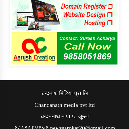
चन्दनाथ मिडिया प्रा लि
Chandanath media pvt ltd
चन्दननाथ न पा ५, जुम्ला
९८६९६६४९५९ newssarokar20@gmail.com