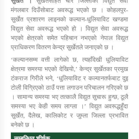
सुर्खेत ।
सुर्खेतसहित चार जिल्लाकाे विद्युत सेवा
मंगलबार दिउँसाेबाट अवरूद्ध भएकाे छ । काेहलपुर-
सुर्खेत प्रशारण लाइनकाे कल्यान-धुलियाविट खण्डमा
डिभिजन कार्यालय जुम्लाको सुचना सन्देश
विद्युत सेवा अवरूद्ध भएकाे हाे । विद्युत सेवा अवरूद्ध
भएकाे क्षेत्रकाे समेत पहिचान नभएकाे नेपाल विद्युत
प्राधिकरण वितरण केन्द्र सुर्खेतले जनाएकाे छ ।
कर्णाली प्रविधि शिक्षालय जुम्लाको सुचना
‘कल्यानसम्म वत्ती लागेकाे छ, त्यहाँदेखी धुलियाविट
क्षेत्रमा समस्या भएकाे देखियाे,’ केन्द्र सुर्खेतका प्रमुख
टंकराज गिरीले भने, ‘धुलियाविट र कल्यानतर्फबाट दुइ
सामाजिक बिकास कार्यालय जुम्लाकाे सुचना
टाेली विग्रिएकाे ठाउँ पत्ता लगाउन परिचालन गरिएकाे छ
। सामान्य समस्या भए तत्कालै विद्युत सुचारू हुन्छ, ठूलै
समस्या भए केही समय लाग्ला ।’ विद्युत अवरूद्धहुँदा
सुर्खेत, दैलेख, कालिकाेट र जुम्ला जिल्ला प्रभावित
बनेकाे छ ।
सम्बन्धित शीर्षक