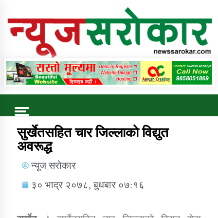
Online News Portal
Trending Now
सुर्खेतसहित चार जिल्लाकाे विद्युत
अवरूद्ध
कुषि बिकास कार्यालय जुम्ला सुचना सन्देश
न्यूज सरोकार
३० भाद्र २०७८, बुधबार ०७:१६