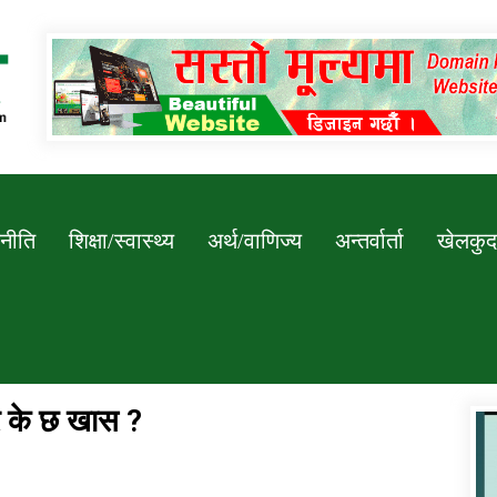
Newssarokar
नीति
शिक्षा/स्वास्थ्य
अर्थ/वाणिज्य
अन्तर्वार्ता
खेलकुद
िर के छ खास ?
डिभिजन कार्यालय जुम्लाको सुचना सन्देश