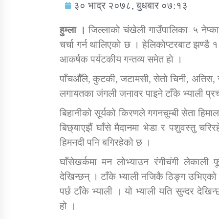
३० भाद्र २०७८, बुधबार ०७:१३
हुम्ला ।
जिल्लाकाे चंखेली गाउँपालिका–५ नेप्का
चर्चा गर्न थालिएकाे छ । हेलिकाेप्टरबाट झण्डै 
आकर्षक पर्यटकीय गन्तव्य समेत हाे ।
सामाजिक बिकास कार्यालय जुम्लाकाे सुचना
पाँचऔँले, कुटकी, जटामसी, सेतो चिनी, अतिस, स
लगायतका जंगली जनावर पाइने टाँके भ्याली प्र
बिहानीको सूर्यको किरणले गगनचुम्बी सेता हिमाल
बिछ्याएझैं घाँसे मैदानमा भेडा र पशुवस्तु च
हिमनदी पनि बगिरहेको छ ।
घाँसेखर्कमा मन लोभ्याउन रंगीचंगी लेकाली फ
तातोपानी गाउँपालिकाको न्यायिक समिति सम्बन्धी
देखिन्छन् । टाँके भ्याली नजिकै ठिङ्ग उभिए
सन्देश
पर्छ टाँके भ्याली । यो भ्याली यति सुन्दर देखिन्
तातोपानी गाउँपालिका जुम्लाको बालविवाह सन्देश
हो ।