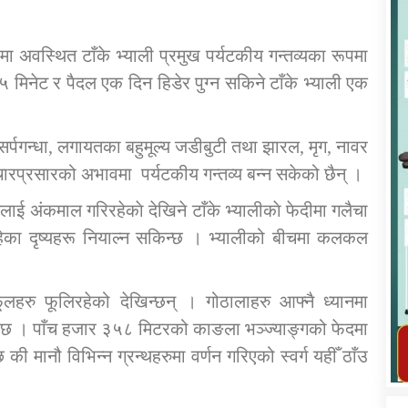
मा अवस्थित टाँके भ्याली प्रमुख पर्यटकीय गन्तव्यका रूपमा
१५ मिनेट र पैदल एक दिन हिडेर पुग्न सकिने टाँके भ्याली एक
कार्यक्रम कार्यान्वयन एकाई जुम्लाको सुचना
र्पगन्धा, लगायतका बहुमूल्य जडीबुटी तथा झारल, मृग, नावर
चारप्रसारको अभावमा पर्यटकीय गन्तव्य बन्न सकेको छैन् ।
लाई अंकमाल गरिरहेकाे देखिने टाँके भ्यालीकाे फेदीमा गलैचा
रिरहेका दृष्यहरू नियाल्न सकिन्छ । भ्यालीको बीचमा कलकल
ूलहरु फूलिरहेको देखिन्छन् । गोठालाहरु आफ्नै ध्यानमा
तातोपानी गाउँपालिका जुम्लाको महिला तथा
को छ । पाँच हजार ३५८ मिटरको काङला भञ्ज्याङ्गको फेदमा
लैङ्गिक हिंसा सम्बन्धी सूचना सन्देश
छ की मानौ विभिन्न ग्रन्थहरुमा वर्णन गरिएको स्वर्ग यहीँ ठाँउ
तातोपानी गाउँपालिका जुम्लाको सूचना