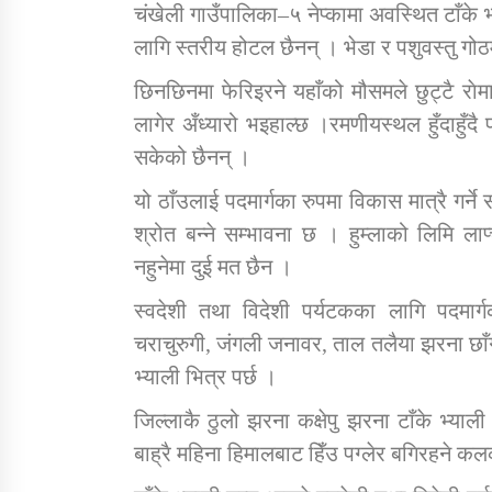
चंखेली गाउँपालिका–५ नेप्कामा अवस्थित टाँके 
लागि स्तरीय होटल छैनन् । भेडा र पशुवस्तु गोठमा
छिनछिनमा फेरिइरने यहाँको मौसमले छुट्टै रा
लागेर अँध्यारो भइहाल्छ ।रमणीयस्थल हुँदाहुँदै 
सकेको छैनन् ।
यो ठाँउलाई पदमार्गका रुपमा विकास मात्रै गर्
श्रोत बन्ने सम्भावना छ । हुम्लाको लिमि लाप्च
नहुनेमा दुई मत छैन ।
स्वदेशी तथा विदेशी पर्यटकका लागि पदमार्ग
चराचुरुगी, जंगली जनावर, ताल तलैया झरना छाँग
भ्याली भित्र पर्छ ।
जिल्लाकै ठुलो झरना कक्षेपु झरना टाँके भ्याल
बाह्रै महिना हिमालबाट हिँउ पग्लेर बगिरहने क