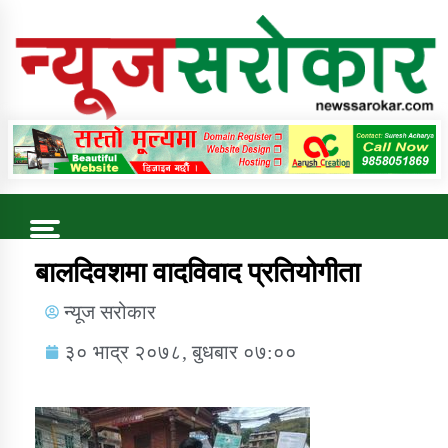
Online News Portal
Trending Now
बालदिवशमा वादविवाद प्रतियोगीता
न्यूज सरोकार
कुषि बिकास कार्यालय जुम्ला सुचना सन्देश
३० भाद्र २०७८, बुधबार ०७:००