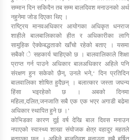
तातोपानी गाउँपालिकाको न्यायिक समिति सम्बन्धी सन्देश
सम्मान दिन सकिदैन तब सम्म बालदिवश मनाउनको अर्थ
नहुनेमा जोड दिएका थिए ।
तातोपानी गाउँपालिका जुम्लाको महिला तथा लैङ्गिक हिंसा
सम्बन्धी सूचना सन्देश
राष्ट्रिय मानवअधिकार आयोगका अधिकृत धनराज
शाहीले बालबालिकाको हीत र अधिकारीका लागि
तातोपानी गाउँपालिका जुम्लाको महिनावारी सम्बन्धिकाे
सन्देश
सामुहिक ऐक्केबद्धताको खाँचो रहेको बताए । यसमा
सबैको े सहकार्य चाहिएको छ । बालवालिकाले शिक्षा
तातोपानी गाउँपालिका जुम्लाको बालविवाह सन्देश
प्राप्त गर्न पाउने अधिकार बालअधिकार अहिले पनि
तातोपानी गाउँपालिका जुम्लाको सूचना
संरक्षण हुन सकेको छैन्, उनले भने,‘ दिन प्रतिदिन
बालवालिका शोषित हुदैछन् । बलात्कार जस्ता जघन्य
हिंसा भइरहेको छ । अबको दिनमा
महिला,दलित,जनजाति सबै एक एक भएर अगाडी बढेमा
अधिकार स्थापित हुने छ ।’
कोभिडका कारण दुई वर्ष देखि बाल दिवस मनाउन
नपाएको स्वास्थ्य शाखा संयोजक क्षेत्र वहादुर महतले
तातोपानी गाउँपालिका जुम्लाको सूचना
बताएका छन् । अहिले बालदिवश मनाउदा सबै हर्षित