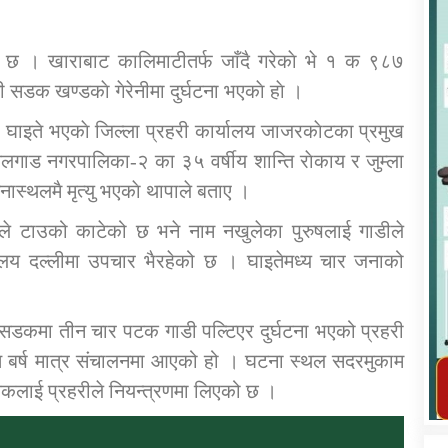
 छ । खाराबाट कालिमाटीतर्फ जाँदै गरेकाे भे १ क ९८७
डक खण्डकाे गेरेनीमा दुर्घटना भएकाे हाे ।
ना घाइते भएकाे जिल्ला प्रहरी कार्यालय जाजरकाेटका प्रमुख
कार्यक्रम कार्यान्वयन एकाई जुम्लाको सुचना
 नलगाड नगरपालिका-२ का ३५ वर्षीय शान्ति राेकाय र जुम्ला
ास्थलमै मृत्यु भएकाे थापाले बताए ।
ले टाउको काटेको छ भने नाम नखुलेका पुरुषलाई गाडीले
यालय दल्लीमा उपचार भैरहेको छ । घाइतेमध्य चार जनाको
लो सडकमा तीन चार पटक गाडी पल्टिएर दुर्घटना भएको प्रहरी
तातोपानी गाउँपालिका जुम्लाको महिला तथा
 बर्ष मात्र संचालनमा आएको हो । घटना स्थल सदरमुकाम
लैङ्गिक हिंसा सम्बन्धी सूचना सन्देश
कलाई प्रहरीले नियन्त्रणमा लिएको छ ।
तातोपानी गाउँपालिका जुम्लाको सूचना