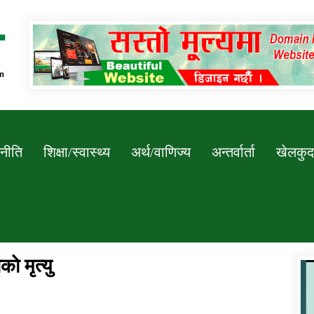
Newssarokar
नीति
शिक्षा/स्वास्थ्य
अर्थ/वाणिज्य
अन्तर्वार्ता
खेलकुद
े मृत्यु
डिभिजन कार्यालय जुम्लाको सुचना सन्देश