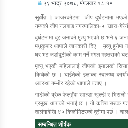
२९ भाद्र २०७८, मंगलवार १८:१५
सुर्खेत ।
जाजरकाेटमा जीप दुर्घटनामा भएकाे
नम्बकाे जीप नलगाड नगरपालिका-५ खारा-गेरेनी स
दुर्घटनामा दुइ जनाकाे मृत्यु भएकाे छ भने ६ ज
सामाजिक बिकास कार्यालय जुम्लाकाे सुचना
मधुकुमार थापाले जानकारी दिए । मृत्यु हुनेमा
घर भइ जडीवुटीकाे काम गर्ने मंगल महतराकाे घटन
मृत्यु भएकी महिलालाई जीपको झ्यालको सिसा
किचेको छ । घाईतेको इलाका स्वास्थ्य कार्
अवस्था गम्भीर रहेको थापाले बताए ।
गाडीको व्रेक फेलहुँदा खाल्डा खुल्डी र भिरा
तातोपानी गाउँपालिकाको न्यायिक समिति सम्बन्धी
प्रमुख थापाको भनाई छ । यो कच्चि सडक गत
सन्देश
खलंगादेखि ४५ किलोमिटरको दुरीमा पर्छ । चाल
तातोपानी गाउँपालिका जुम्लाको बालविवाह सन्देश
सम्बन्धित शीर्षक