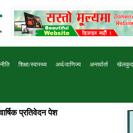
Newssarokar
नीति
शिक्षा/स्वास्थ्य
अर्थ/वाणिज्य
अन्तर्वार्ता
खेलकुद
र्षिक प्रतिवेदन पेश
डिभिजन कार्यालय जुम्लाको सुचना सन्देश