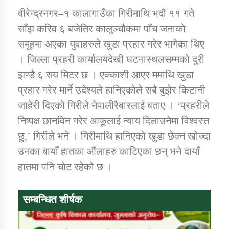
तातोपानी गाउँपालिकाको न्यायिक समिति सम्बन्धी सन्देश
वीरेन्द्रनगर–१ कालागाउँका गिरीमाथि भदौ ११ गते
साँझ करिव ६ बजेतिर कालुञ्चौकमा पाँच जनाको
तातोपानी गाउँपालिका जुम्लाको महिला तथा लैङ्गिक हिंसा
सम्बन्धी सूचना सन्देश
समूहमा अएका युवाहरुले खुडा प्रहार गरेर भागेका थिए
। जिल्ला प्रहरी कार्यालयदेखी घटनास्थलसम्मको दुरी
तातोपानी गाउँपालिका जुम्लाको महिनावारी सम्बन्धिकाे
सन्देश
झण्डै ६ सय मिटर छ । एक्काशी आएर ममाथि खुडा
प्रहार गरेर मार्ने उदेश्यले हानिएकोले सबै बुझेर किटानी
तातोपानी गाउँपालिका जुम्लाको बालविवाह सन्देश
जाहेरी दिएको गिरीले नेपालीरैबारलाई बताए । ‘प्रहरीले
तातोपानी गाउँपालिका जुम्लाको सूचना
निष्पक्ष छानविन गरेर आफूलाई न्याय दिलाउनेमा विश्वस्त
छु,’ गिरीले भने । गिरीमाथि हानिएको खुडा छेक्न खोज्दा
उनका बायाँ हातका औंलाहरु काटिएका छन् भने दायाँ
हातमा पनि चोट रहेको छ ।
सम्बन्धित शीर्षक
तातोपानी गाउँपालिका जुम्लाको सूचना