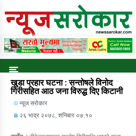
Online News Portal
Trending Now
खुडा प्रहार घटना : सन्तोषले विनाेद
गिरीसहित आठ जना विरुद्ध दिए किटानी
कुषि बिकास कार्यालय जुम्ला सुचना सन्देश
न्यूज सरोकार
२६ भाद्र २०७८, शनिबार ०७:१०