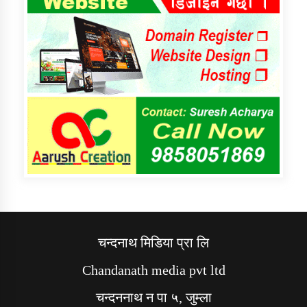
चन्दनाथ मिडिया प्रा लि
Chandanath media pvt ltd
चन्दननाथ न पा ५, जुम्ला