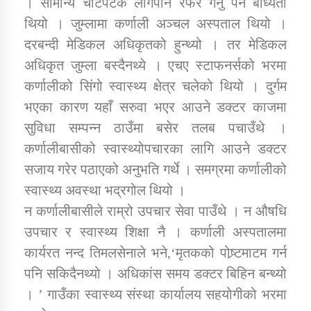
। सामान्य चोटपटक लागेपनि रेफर गर्नु पर्ने बाध्यता
थियो । जुम्लामा कर्णाली अञ्चल अस्पताल थियो ।
दरबन्दी मेडिकल अधिकृतको हुन्थ्यो । तर मेडिकल
डिभिजन कार्यालय जुम्लाको सुचना सन्देश
अधिकृत जुम्ला बस्दैनथ्ये । एचए स्टाफनर्सको भरमा
कर्णालीको सिंगो स्वास्थ्य क्षेत्र चलेको थियो । दुर्गम
भएका कारण यहाँ सरुवा भएर आउने डक्टर काजमा
कर्णाली प्रविधि शिक्षालय जुम्लाको सुचना
सुविधा सम्पन्न ठाउँमा बसेर तलब पचाउँथे ।
कर्णालीबासीको स्वास्थ्योपचारका लागि आउने डक्टर
सजाय गरेर पठाएको अनुभति गर्थे । समग्रमा कर्णालीको
स्वास्थ्य अवस्था भद्रगोल थियो ।
सामाजिक बिकास कार्यालय जुम्लाकाे सुचना
न कर्णालीबासीले राम्रो उपचार सेवा पाउँथे । न औषधि
उपचार र स्वास्थ्य शिक्षा नै । कर्णाली अस्पतालमा
कार्यरत नन्द तिमलसेनाले भने,‘मृतकको पोष्र्टमाटम गर्न
पनि सकिदैनथ्यो । अधिकांस समय डक्टर बिहिन बन्थ्यो
। ’ गाउँका स्वास्थ्य संस्था कार्यालय सहयोगीको भरमा