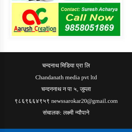
चन्दनाथ मिडिया प्रा लि
Chandanath media pvt ltd
चन्दननाथ न पा ५, जुम्ला
९८६९६६४९५९ newssarokar20@gmail.com
संचालक: लक्ष्मी न्यौपाने