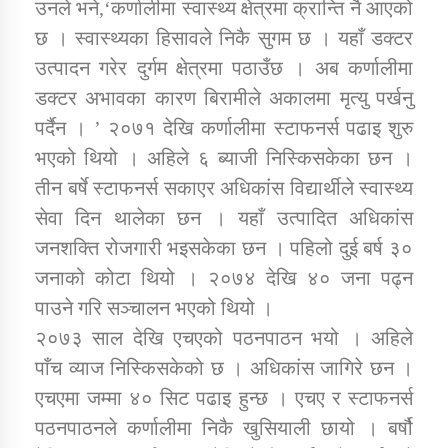
उनले भने,‘कर्णालीमा स्वास्थ्य क्षेत्रमा क्रान्ति नै आएको
तातोपानी गाउँपालिकाको न्यायिक समिति सम्बन्धी सन्देश
छ । स्वास्थ्यका हिसावले निकै सुगम छ । यहाँ डक्टर
तातोपानी गाउँपालिका जुम्लाको महिला तथा लैङ्गिक हिंसा
उत्पादन गरेर दुर्गम क्षेत्रमा पठाउँछ । अब कर्णालीमा
सम्बन्धी सूचना सन्देश
डक्टर अभावका कारण बिरामीले अकालमा मृत्यु पर्खनु
तातोपानी गाउँपालिका जुम्लाको महिनावारी सम्बन्धिकाे
पर्दैन । ’ २०७१ देखि कर्णालीमा स्टाफनर्स पढाइ शुरु
सन्देश
भएको थियो । अहिले ६ ब्याजी निस्किसकेका छन ।
तातोपानी गाउँपालिका जुम्लाको बालविवाह सन्देश
तीन बर्षे स्टाफनर्स सकाएर अधिकांस विद्यार्थीले स्वास्थ्य
सेवा दिन थालेका छन । यहाँ उत्पादित अधिकांस
तातोपानी गाउँपालिका जुम्लाको सूचना
जनशक्ति रोजगारी भइसकेका छन । पहिलो दुई बर्ष ३०
जनाको कोटा थियो । २०७४ देखि ४० जना पढ्न
पाउने गरि सञ्चालन भएको थियो ।
२०७३ साल देखि एचएको पठनपाठन भयो । अहिले
पाँच व्याज निस्किसकेको छ । अधिकांस जागिरे छन ।
एचएमा जम्मा ४० सिट पढाइ हुन्छ । एचए र स्टाफनर्स
तातोपानी गाउँपालिका जुम्लाको सूचना
पठनपाठनले कर्णालीमा निकै खुसियाली छायो । बर्षौ