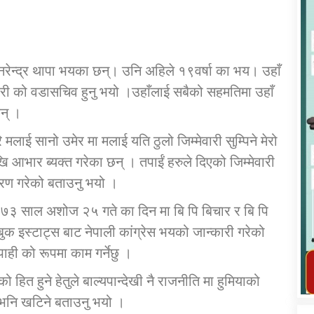
नरेन्द्र थापा भयका छन्। उनि अहिले १९वर्षा का भय। उहाँ
डारी को वडासचिव हुनु भयो ।उहाँलाई सबैको सहमतिमा उहाँ
कार्यक्रम कार्यान्वयन एकाई जुम्लाको सुचना
न् ।
मलाई सानो उमेर मा मलाई यति ठुलो जिम्मेवारी सुम्पिने मेरो
ेखि आभार ब्यक्त गरेका छन् । तपाईं हरुले दिएको जिम्मेवारी
गरण गरेको बताउनु भयो ।
 २०७३ साल अशोज २५ गते का दिन मा बि पि बिचार र बि पि
 बुक इस्टाट्स बाट नेपाली कांग्रेस भयको जान्कारी गरेको
तातोपानी गाउँपालिका जुम्लाको महिला तथा
ही को रूपमा काम गर्नेछु ।
लैङ्गिक हिंसा सम्बन्धी सूचना सन्देश
ो हित हुने हेतुले बाल्यपान्देखी नै राजनीति मा हुमियाको
तातोपानी गाउँपालिका जुम्लाको सूचना
 न भनि खटिने बताउनु भयो ।