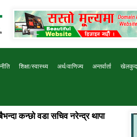
Newssarokar
नीति
शिक्षा/स्वास्थ्य
अर्थ/वाणिज्य
अन्तर्वार्ता
खेलकुद
बैभन्दा कन्छो वडा सचिव नरेन्द्र थापा
डिभिजन कार्यालय जुम्लाको सुचना सन्देश