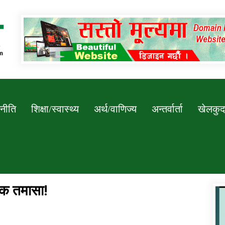
Newssarokar
नीति
शिक्षा/स्वास्थ्य
अर्थ/वाणिज्य
अन्तर्वार्ता
खेलकुद
तिक तमासा!
डिभिजन कार्यालय जुम्लाको सुचना सन्देश