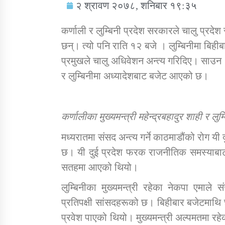
२ श्रावण २०७८, शनिबार १९:३५
कर्णाली र लुम्बिनी प्रदेश सरकारले चालु प्रदे
छन्। त्यो पनि राति १२ बजे । लुम्बिनीमा बिही
प्रमुखले चालु अधिवेशन अन्त्य गरिदिए। साउन १ ग
सामाजिक बिकास कार्यालय जुम्लाकाे सुचना
र लुम्बिनीमा अध्यादेशबाट बजेट आएको छ।
कर्णालीका मुख्यमन्त्री महेन्द्रबहादुर शाही र 
मध्यरातमा संसद अन्त्य गर्ने काठमाडौंको रोग य
छ। यी दुई प्रदेश फरक राजनीतिक समस्याबाट ग
सतहमा आएको थियो।
तातोपानी गाउँपालिकाको न्यायिक समिति सम्बन्धी
लुम्बिनीका मुख्यमन्त्री रहेका नेकपा एमाल
सन्देश
प्रतिपक्षी सांसदहरूको छ। बिहीबार बजेटमाथि
तातोपानी गाउँपालिका जुम्लाको बालविवाह सन्देश
प्रवेश पाएको थियो। मुख्यमन्त्री अल्पमतमा रह