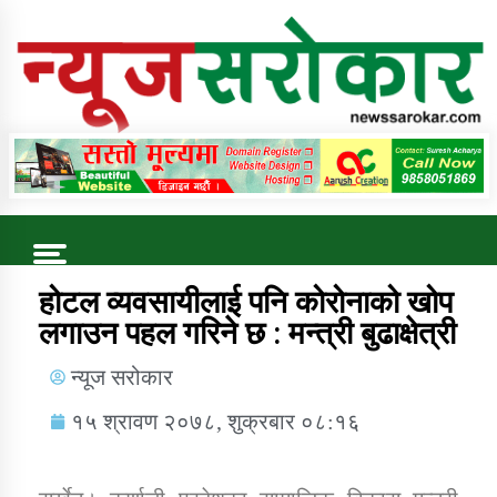
Online News Portal
Trending Now
होटल व्यवसायीलाई पनि कोरोनाको खोप
लगाउन पहल गरिने छ : मन्त्री बुढाक्षेत्री
कुषि बिकास कार्यालय जुम्ला सुचना सन्देश
न्यूज सरोकार
१५ श्रावण २०७८, शुक्रबार ०८:१६