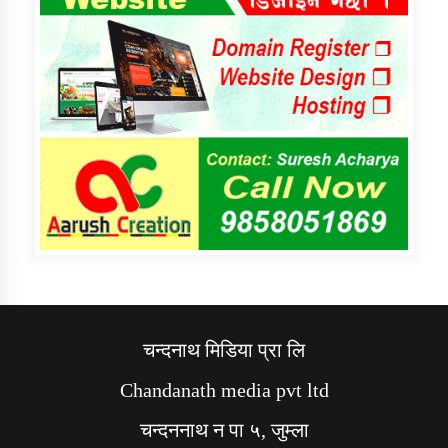
चन्दनाथ मिडिया प्रा लि
Chandanath media pvt ltd
चन्दननाथ न पा ५, जुम्ला