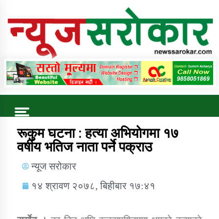
Online News Portal
Trending Now
रूकुम घटना : हत्या अभियाेगमा १७
वर्षीय भतिज नाता पर्ने पक्राउ
कुषि बिकास कार्यालय जुम्ला सुचना सन्देश
न्यूज सरोकार
१४ श्रावण २०७८, बिहीबार १७:४१