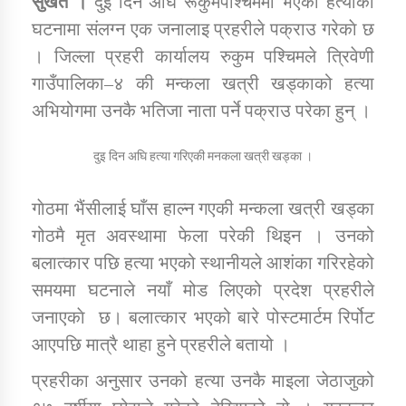
सुर्खेत ।
दुइ दिन अघि रूकुमपश्चिममा भएकाे हत्याकाे
घटनामा संलग्न एक जनालाइ प्रहरीले पक्राउ गरेकाे छ
। जिल्ला प्रहरी कार्यालय रुकुम पश्चिमले त्रिवेणी
डिभिजन कार्यालय जुम्लाको सुचना सन्देश
गाउँपालिका–४ की मन्कला खत्री खड्काको हत्या
अभियोगमा उनकै भतिजा नाता पर्ने पक्राउ परेका हुन् ।
कर्णाली प्रविधि शिक्षालय जुम्लाको सुचना
दुइ दिन अघि हत्या गरिएकी मनकला खत्री खड्का ।
गाेठमा भैंसीलाई घाँस हाल्न गएकी मन्कला खत्री खड्का
गोठमै मृत अवस्थामा फेला परेकी थिइन । उनको
सामाजिक बिकास कार्यालय जुम्लाकाे सुचना
बलात्कार पछि हत्या भएको स्थानीयले आशंका गरिरहेको
समयमा घटनाले नयाँ मोड लिएको प्रदेश प्रहरीले
जनाएकाे छ। बलात्कार भएको बारे पोस्टमार्टम रिर्पोट
आएपछि मात्रै थाहा हुने प्रहरीले बतायो ।
प्रहरीका अनुसार उनको हत्या उनकै माइला जेठाजुको