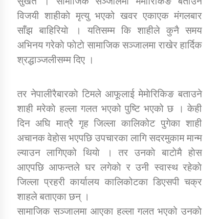
सुर्खेत । सामाजिक सञ्जालमा मेमाेरिकिङ बताउने
विजयी शाहीकाे मृत्यु भएको खवर एकाएक मंगलबार
साँझ बाहिरियाे । यतिसम्म कि शाहीले कुनै समय
डिभिजन कार्यालय जुम्लाको सुचना सन्देश
अभिनय गरेकाे फाेटाे सामाजिक सञ्जालमा राखेर हार्दिक
श्रद्धाञ्जलीसम्म दिए ।
कर्णाली प्रविधि शिक्षालय जुम्लाको सुचना
तर नेपालीरैबारकाे टिमले आफूलाई मेमाेरिकिङ बताउने
शाही मरेकाे हल्ला गलत भएको पुष्टि भएको छ । केही
दिन अघि मात्रै गृह जिल्ला कालिकोट पुगेका शाही
सामाजिक बिकास कार्यालय जुम्लाकाे सुचना
अचानक वेहाेस भएपछि उपचारका लागि सदरमुकाम मान्म
ल्याउन लागिएको थियाे । तर उनकाे बाटाेमै हाेस
आएपछि आफन्तले घर लगेकाे र उनी स्वास्थ रहेकाे
जिल्ला प्रहरी कार्यालय कालिकोटका डिएसपी चक्र
शाहले बताएका छन् ।
सामाजिक सञ्जालमा आएका हल्ला गलत भएको उनकाे