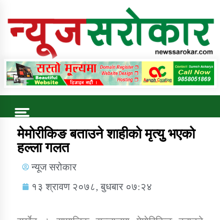
Online News Portal
Trending Now
मेमाेरीकिङ बताउने शाहीकाे मृत्युु भएको
हल्ला गलत
कुषि बिकास कार्यालय जुम्ला सुचना सन्देश
न्यूज सरोकार
१३ श्रावण २०७८, बुधबार ०७:२४