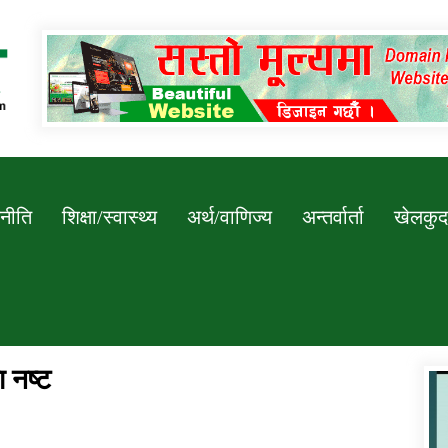
Newssarokar
नीति
शिक्षा/स्वास्थ्य
अर्थ/वाणिज्य
अन्तर्वार्ता
खेलकुद
 नष्ट
डिभिजन कार्यालय जुम्लाको सुचना सन्देश