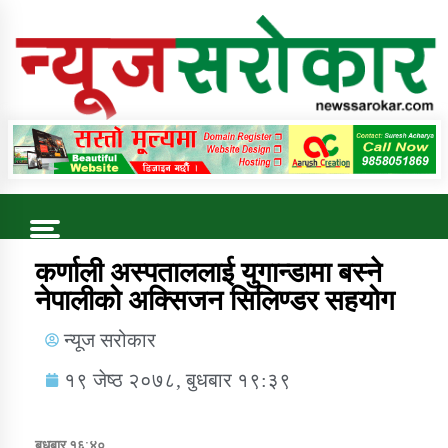
Online News Portal
Trending Now
कर्णाली अस्पताललाई युगान्डामा बस्ने
नेपालीको अक्सिजन सिलिण्डर सहयोग
कुषि बिकास कार्यालय जुम्ला सुचना सन्देश
न्यूज सरोकार
१९ जेष्ठ २०७८, बुधबार १९:३९
बुधबार १६:४०