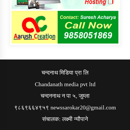
चन्दनाथ मिडिया प्रा लि
Chandanath media pvt ltd
चन्दननाथ न पा ५, जुम्ला
९८६९६६४९५९ newssarokar20@gmail.com
संचालक: लक्ष्मी न्यौपाने