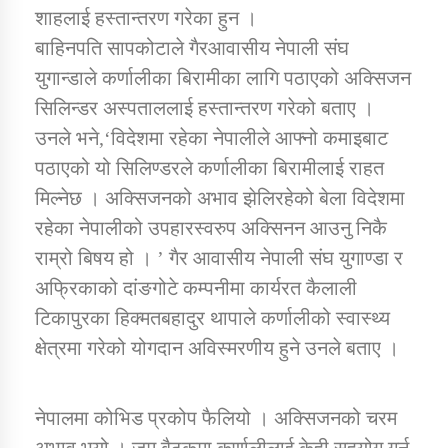
तातोपानी गाउँपालिकाको न्यायिक समिति सम्बन्धी सन्देश
शाहलाई हस्तान्तरण गरेका हुन ।
बाहिनपति सापकोटाले गैरआवासीय नेपाली संघ
तातोपानी गाउँपालिका जुम्लाको महिला तथा लैङ्गिक हिंसा
सम्बन्धी सूचना सन्देश
युगान्डाले कर्णालीका बिरामीका लागि पठाएको अक्सिजन
सिलिन्डर अस्पताललाई हस्तान्तरण गरेको बताए ।
तातोपानी गाउँपालिका जुम्लाको महिनावारी सम्बन्धिकाे
उनले भने,‘विदेशमा रहेका नेपालीले आफ्नो कमाइबाट
सन्देश
पठाएको यो सिलिण्डरले कर्णालीका बिरामीलाई राहत
तातोपानी गाउँपालिका जुम्लाको बालविवाह सन्देश
मिल्नेछ । अक्सिजनको अभाव झेलिरहेको बेला विदेशमा
तातोपानी गाउँपालिका जुम्लाको सूचना
रहेका नेपालीको उपहारस्वरुप अक्सिनन आउनु निकै
राम्रो बिषय हो । ’ गैर आवासीय नेपाली संघ युगाण्डा र
अफ्रिकाको दांङगोटे कम्पनीमा कार्यरत कैलाली
टिकापुरका हिक्मतबहादुर थापाले कर्णालीको स्वास्थ्य
क्षेत्रमा गरेको योगदान अविस्मरणीय हुने उनले बताए ।
नेपालमा कोभिड प्रकोप फैलियो । अक्सिजनको चरम
तातोपानी गाउँपालिका जुम्लाको सूचना