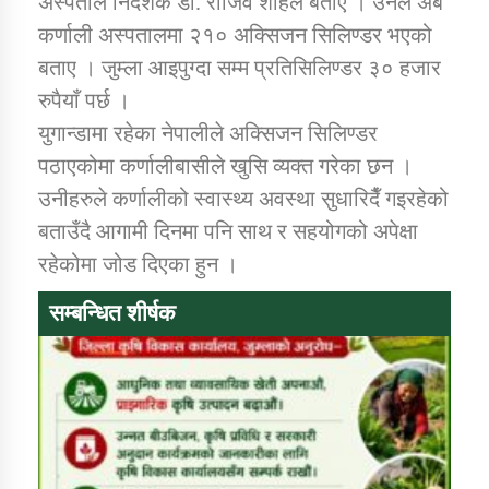
अस्पताल निर्देशक डा. राजिव शाहले बताए । उनले अब
कर्णाली अस्पतालमा २१० अक्सिजन सिलिण्डर भएको
बताए । जुम्ला आइपुग्दा सम्म प्रतिसिलिण्डर ३० हजार
रुपैयाँ पर्छ ।
युगान्डामा रहेका नेपालीले अक्सिजन सिलिण्डर
पठाएकोमा कर्णालीबासीले खुसि व्यक्त गरेका छन ।
उनीहरुले कर्णालीको स्वास्थ्य अवस्था सुधारिदैँ गइरहेको
बताउँदै आगामी दिनमा पनि साथ र सहयोगको अपेक्षा
रहेकोमा जोड दिएका हुन ।
सम्बन्धित शीर्षक