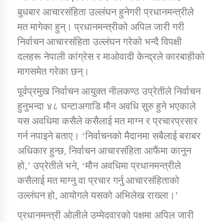
तातोपानी गाउँपालिकाको न्यायिक समिति सम्बन्धी सन्देश
बुधबार आचारसंहिता उल्लंघन हुनेगरी प्रधानमन्त्रीले
मत मागेका हुन्। प्रधानमन्त्रीको अपिल जारी गरी
तातोपानी गाउँपालिका जुम्लाको महिला तथा लैङ्गिक हिंसा
सम्बन्धी सूचना सन्देश
निर्वाचन आचारसंहिता उल्लंघन गरेको भन्दै विपक्षी
दलहरू नेपाली कांग्रेस र माओवादी केन्द्रले कारबाहीको
तातोपानी गाउँपालिका जुम्लाको महिनावारी सम्बन्धिकाे
सन्देश
मागसमेत गरेका छन्।
तातोपानी गाउँपालिका जुम्लाको बालविवाह सन्देश
पूर्वप्रमुख निर्वाचन आयुक्त नीलकण्ठ उप्रेतीले निर्वाचन
हुनुभन्दा ४८ घन्टाअगाडि मौन अवधि सुरु हुने भएकाले
तातोपानी गाउँपालिका जुम्लाको सूचना
यस अवधिमा कसैले कसैलाई मत माग्न र प्रचारप्रसार
गर्न नपाइने बताए। ‘निर्वाचनको मैदानमा सबैलाई बराबर
अधिकार हुन्छ, निर्वाचन आचारसंहिता आफैंमा कानुन
हो,’ उप्रेतीले भने, ‘मौन अवधिमा प्रधानमन्त्रीले
कसैलाई मत माग्नु वा प्रचार गर्नु आचारसंहिताको
उल्लंघन हो, आयोगले यसको अभिलेख राख्ला।’
तातोपानी गाउँपालिका जुम्लाको सूचना
प्रधानमन्त्री ओलीले उम्मेदवारको पक्षमा अपिल जारी