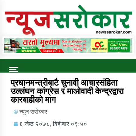
Online News Portal
Trending Now
प्रधानमन्त्रीबाटै चुनावी आचारसंहिता
उल्लंघन कांग्रेस र माओवादी केन्द्रद्वारा
कारबाहीको माग
कुषि बिकास कार्यालय जुम्ला सुचना सन्देश
न्यूज सरोकार
६ जेष्ठ २०७८, बिहीबार ०९:५०