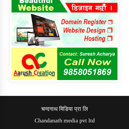
चन्दनाथ मिडिया प्रा लि
Chandanath media pvt ltd