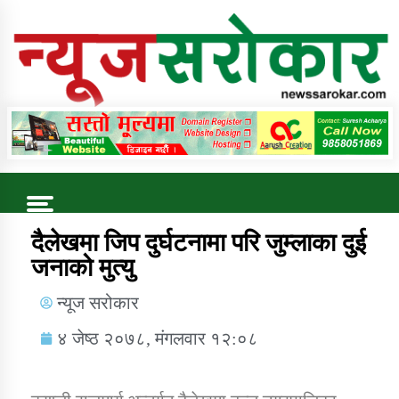
Online News Portal
Trending Now
दैलेखमा जिप दुर्घटनामा परि जुम्लाका दुई
जनाको मुत्यु
कुषि बिकास कार्यालय जुम्ला सुचना सन्देश
न्यूज सरोकार
४ जेष्ठ २०७८, मंगलवार १२:०८