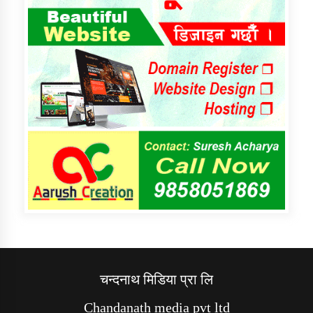
चन्दनाथ मिडिया प्रा लि
Chandanath media pvt ltd