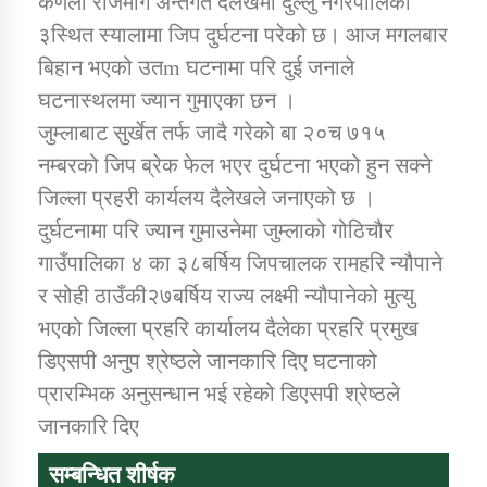
कणली राजमार्ग अन्तर्गत दैलेखमा दुल्लु नगरपालिका
३स्थित स्यालामा जिप दुर्घटना परेको छ। आज मगलबार
बिहान भएको उतm घटनामा परि दुई जनाले
डिभिजन कार्यालय जुम्लाको सुचना सन्देश
घटनास्थलमा ज्यान गुमाएका छन ।
जुम्लाबाट सुर्खेत तर्फ जादै गरेको बा २०च ७१५
नम्बरको जिप ब्रेक फेल भएर दुर्घटना भएको हुन सक्ने
कर्णाली प्रविधि शिक्षालय जुम्लाको सुचना
जिल्ला प्रहरी कार्यलय दैलेखले जनाएको छ ।
दुर्घटनामा परि ज्यान गुमाउनेमा जुम्लाको गोठिचौर
गाउँपालिका ४ का ३८बर्षिय जिपचालक रामहरि न्यौपाने
र सोही ठाउँकी२७बर्षिय राज्य लक्ष्मी न्यौपानेको मुत्यु
सामाजिक बिकास कार्यालय जुम्लाकाे सुचना
भएको जिल्ला प्रहरि कार्यालय दैलेका प्रहरि प्रमुख
डिएसपी अनुप श्रेष्ठले जानकारि दिए घटनाको
प्रारम्भिक अनुसन्धान भई रहेको डिएसपी श्रेष्ठले
जानकारि दिए
सम्बन्धित शीर्षक